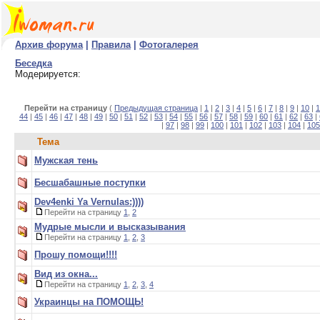
Архив форума
|
Правила
|
Фотогалерея
Беседка
Модерируется:
Перейти на страницу
(
Предыдущая страница
|
1
|
2
|
3
|
4
|
5
|
6
|
7
|
8
|
9
|
10
|
1
44
|
45
|
46
|
47
|
48
|
49
|
50
|
51
|
52
|
53
|
54
|
55
|
56
|
57
|
58
|
59
|
60
|
61
|
62
|
63
|
|
97
|
98
|
99
|
100
|
101
|
102
|
103
|
104
|
105
Тема
Мужская тень
Бесшабашные поступки
Dev4enki Ya Vernulas:))))
Перейти на страницу
1
,
2
Мудрые мысли и высказывания
Перейти на страницу
1
,
2
,
3
Прошу помощи!!!!
Вид из окна...
Перейти на страницу
1
,
2
,
3
,
4
Украинцы на ПОМОЩЬ!