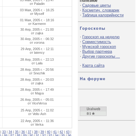
03 Мая, 2005 г. - 23:47
Полезное
от Paladin
·
Садовые цветы
·
Косметич. словарик
03 Мая, 2005 г. - 16:25
от Myself
·
Таблица калорийности
01 Мая, 2005 г. - 18:16
от Karmenn
Гороскопы
30 Апр, 2005 г. - 21:00
от zajka
·
Гороскоп на неделю
30 Апр, 2005 г. - 06:32
·
Совместимость
от vorona
·
Мужской гороскоп
29 Апр, 2005 г. - 12:11
·
Выбор партнера
от latency
·
Другие гороскопы ...
28 Апр, 2005 г. - 22:13
от Laila
·
Карта сайта
28 Апр, 2005 г. - 20:56
от Snezhik
На форуме
28 Апр, 2005 г. - 20:03
от zajka
28 Апр, 2005 г. - 17:49
от Majya
26 Апр, 2005 г. - 05:01
от ViceVersa
25 Апр, 2005 г. - 11:02
от Velis-Ash
22 Апр, 2005 г. - 11:36
от Verka
|
33
|
34
|
35
|
36
|
37
|
38
|
39
|
40
|
41
|
42
|
43
|
5
|
86
|
87
|
88
|
89
|
90
|
91
|
92
|
93
|
94
|
95
|
96