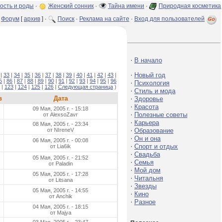
ость и роды
·
Женский сонник
·
Тайна имени
·
Природная косметика
Форум
[
архив
] ·
Поиск
·
Реклама на сайте
·
Вход для пользователей
·
В начало
·
Новый год
|
33
|
34
|
35
|
36
|
37
|
38
|
39
|
40
|
41
|
42
|
43
|
5
|
86
|
87
|
88
|
89
|
90
|
91
|
92
|
93
|
94
|
95
|
96
·
Психология
|
123
|
124
|
125
|
126
|
Следующая страница
)
·
Стиль и мода
в
Дата
·
Здоровье
·
Красота
09 Мая, 2005 г. - 15:18
·
Полезные советы
от AlexsoZavr
·
Карьера
08 Мая, 2005 г. - 23:34
·
от NIreneV
Образование
·
Он и она
06 Мая, 2005 г. - 00:08
·
Спорт и отдых
от Lia6ik
·
Свадьба
05 Мая, 2005 г. - 21:52
·
Семья
от Paladin
·
Мой дом
05 Мая, 2005 г. - 17:28
·
Читальня
от Litsana
·
Звезды
05 Мая, 2005 г. - 14:55
·
Кино
от Anchik
·
Разное
04 Мая, 2005 г. - 18:15
от Majya