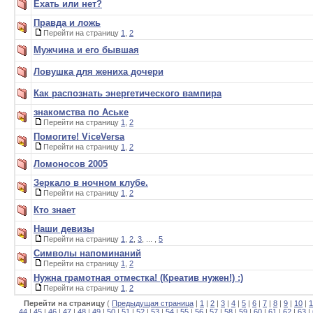
Ехать или нет?
Правда и ложь
Перейти на страницу
1
,
2
Мужчина и его бывшая
Ловушка для жениха дочери
Как распознать энергетического вампира
знакомства по Аське
Перейти на страницу
1
,
2
Помогите! ViceVersa
Перейти на страницу
1
,
2
Ломоносов 2005
Зеркало в ночном клубе.
Перейти на страницу
1
,
2
Кто знает
Наши девизы
Перейти на страницу
1
,
2
,
3
, ... ,
5
Символы напоминаний
Перейти на страницу
1
,
2
Нужна грамотная отместка! (Креатив нужен!) :)
Перейти на страницу
1
,
2
Перейти на страницу
(
Предыдущая страница
|
1
|
2
|
3
|
4
|
5
|
6
|
7
|
8
|
9
|
10
|
1
44
|
45
|
46
|
47
|
48
|
49
|
50
|
51
|
52
|
53
|
54
|
55
|
56
|
57
|
58
|
59
|
60
|
61
|
62
|
63
|