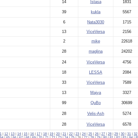
14
Istasa
1831
39
kukla
5567
6
Nata3030
1715
13
ViceVersa
2156
2
mike
22618
28
maglina
24202
24
ViceVersa
4756
18
LESSA
2084
33
ViceVersa
7589
13
Majya
3327
99
QuBo
30699
28
Velis-Ash
5274
28
ViceVersa
6578
1
|
12
|
13
|
14
|
15
|
16
|
17
|
18
|
19
|
20
|
21
|
22
|
23
|
24
|
25
|
26
|
27
|
28
|
29
|
30
|
31
|
32
64
|
65
|
66
|
67
|
68
|
69
|
70
|
71
|
72
|
73
|
74
|
75
| 76 |
77
|
78
|
79
|
80
|
81
|
82
|
83
|
84
|
8