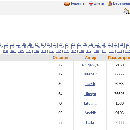
Рецепты
·
Диеты
·
Беременн
1
|
12
|
13
|
14
|
15
|
16
|
17
|
18
|
19
|
20
|
21
|
22
|
23
|
24
|
25
|
26
|
27
|
28
|
29
|
30
|
31
|
32
64
|
65
|
66
|
67
|
68
|
69
|
70
|
71
|
72
|
73
|
74
|
75
| 76 |
77
|
78
|
79
|
80
|
81
|
82
|
83
|
84
|
8
|
106
|
107
|
108
|
109
|
110
|
111
|
112
|
113
|
114
|
115
|
116
|
117
|
118
|
119
|
120
|
121
|
122
Ответов
Автор
Просмотро
6
ev_geniya
2130
17
NIreneV
6356
30
Lia6ik
6035
54
Ulusya
76526
0
Litsana
1680
65
Anchik
9106
5
Laila
2838