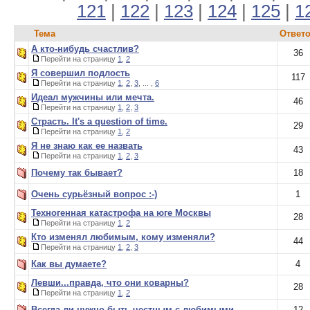
121
|
122
|
123
|
124
|
125
|
1
Тема
Ответ
А кто-нибудь счастлив?
36
Перейти на страницу
1
,
2
Я совершил подлость
117
Перейти на страницу
1
,
2
,
3
, ... ,
6
Идеал мужчины или мечта.
46
Перейти на страницу
1
,
2
,
3
Страсть. It's a question of time.
29
Перейти на страницу
1
,
2
Я не знаю как ее назвать
43
Перейти на страницу
1
,
2
,
3
Почему так бывает?
18
Очень сурьёзный вопрос :-)
1
Техногенная катастрофа на юге Москвы
28
Перейти на страницу
1
,
2
Кто изменял любимым, кому изменяли?
44
Перейти на страницу
1
,
2
,
3
Как вы думаете?
4
Левши...правда, что они коварны?
28
Перейти на страницу
1
,
2
Всегда ли нужно быть честным с любимыми
12