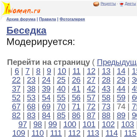
Рецепты
·
Диеты
Архив форума
|
Правила
|
Фотогалерея
Беседка
Модерируется:
Перейти на страницу
(
Предыдуща
|
6
|
7
|
8
|
9
|
10
|
11
|
12
|
13
|
14
|
1
22
|
23
|
24
|
25
|
26
|
27
|
28
|
29
|
3
37
|
38
|
39
|
40
|
41
|
42
|
43
|
44
|
4
52
|
53
|
54
|
55
|
56
|
57
|
58
|
59
|
6
67
|
68
|
69
|
70
|
71
|
72
|
73
| 74 |
7
82
|
83
|
84
|
85
|
86
|
87
|
88
|
89
|
9
97
|
98
|
99
|
100
|
101
|
102
|
103
109
|
110
|
111
|
112
|
113
|
114
|
115