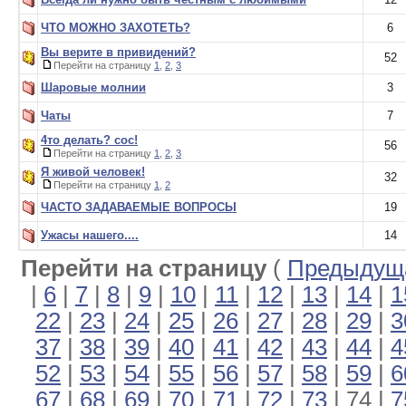
ЧТО МОЖНО ЗАХОТЕТЬ?
6
Вы верите в привидений?
52
Перейти на страницу
1
,
2
,
3
Шаровые молнии
3
Чаты
7
4то делать? сос!
56
Перейти на страницу
1
,
2
,
3
Я живой человек!
32
Перейти на страницу
1
,
2
ЧАСТО ЗАДАВАЕМЫЕ ВОПРОСЫ
19
Ужасы нашего....
14
Перейти на страницу
(
Предыдуща
|
6
|
7
|
8
|
9
|
10
|
11
|
12
|
13
|
14
|
1
22
|
23
|
24
|
25
|
26
|
27
|
28
|
29
|
3
37
|
38
|
39
|
40
|
41
|
42
|
43
|
44
|
4
52
|
53
|
54
|
55
|
56
|
57
|
58
|
59
|
6
67
|
68
|
69
|
70
|
71
|
72
|
73
| 74 |
7