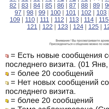
82
|
83
|
84
|
85
|
86
|
87
|
88
|
89
|
9
97
|
98
|
99
|
100
|
101
|
102
|
103
109
|
110
|
111
|
112
|
113
|
114
|
115
121
|
122
|
123
|
124
|
125
|
1
Внимание ! Вы просматриваете архив 
Присоедениться к общению можно по нов
= Есть новые сообщения с
последнего визита. (01 Янв, 
= более 20 сообщений
= Нет новых сообщений с
последнего визита.
= более 20 сообщений