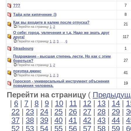
???
7
Тайд или кипячение :))
8
Как вы входите в калею после отпуска?
21
Перейти на страницу
1
,
2
О себе: город, увлечения и т.д. Надо же знать друг
117
друга!
Перейти на страницу
1
,
2
,
3
, ... ,
6
Strasbourg
1
Подражание - высшая степень лести. Но как с этим
27
бороться?
Перейти на страницу
1
,
2
покупка джинс
41
Перейти на страницу
1
,
2
,
3
Гороскоп - универсальный инструмент объснения
19
поведения человека.
Перейти на страницу
(
Предыдуща
|
6
|
7
|
8
|
9
|
10
|
11
|
12
|
13
|
14
|
1
22
|
23
|
24
|
25
|
26
|
27
|
28
|
29
|
3
37
|
38
|
39
|
40
|
41
|
42
|
43
|
44
|
4
52
|
53
|
54
|
55
|
56
|
57
|
58
|
59
|
6