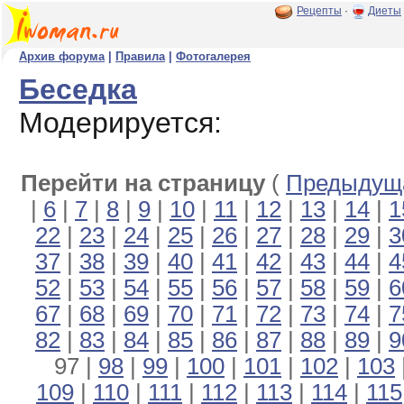
Рецепты
·
Диеты
Архив форума
|
Правила
|
Фотогалерея
Беседка
Модерируется:
Перейти на страницу
(
Предыдуща
|
6
|
7
|
8
|
9
|
10
|
11
|
12
|
13
|
14
|
1
22
|
23
|
24
|
25
|
26
|
27
|
28
|
29
|
3
37
|
38
|
39
|
40
|
41
|
42
|
43
|
44
|
4
52
|
53
|
54
|
55
|
56
|
57
|
58
|
59
|
6
67
|
68
|
69
|
70
|
71
|
72
|
73
|
74
|
7
82
|
83
|
84
|
85
|
86
|
87
|
88
|
89
|
9
97 |
98
|
99
|
100
|
101
|
102
|
103
109
|
110
|
111
|
112
|
113
|
114
|
115