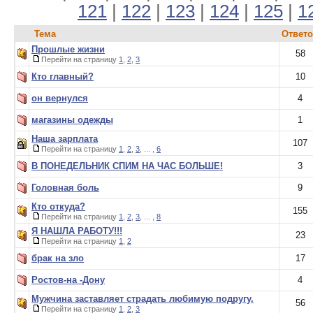
121
|
122
|
123
|
124
|
125
|
1
Тема
Ответ
Прошлые жизни
58
Перейти на страницу
1
,
2
,
3
Кто главный?
10
он вернулся
4
магазины одежды
1
Наша зарплата
107
Перейти на страницу
1
,
2
,
3
, ... ,
6
В ПОНЕДЕЛЬНИК СПИМ НА ЧАС БОЛЬШЕ!
3
Головная боль
9
Кто откуда?
155
Перейти на страницу
1
,
2
,
3
, ... ,
8
Я НАШЛА РАБОТУ!!!
23
Перейти на страницу
1
,
2
брак на зло
17
Ростов-на -Дону
4
Мужчина заставляет страдать любимую подругу.
56
Перейти на страницу
1
,
2
,
3