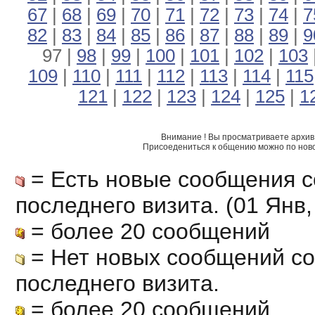
67
|
68
|
69
|
70
|
71
|
72
|
73
|
74
|
7
82
|
83
|
84
|
85
|
86
|
87
|
88
|
89
|
9
97 |
98
|
99
|
100
|
101
|
102
|
103
109
|
110
|
111
|
112
|
113
|
114
|
115
121
|
122
|
123
|
124
|
125
|
1
Внимание ! Вы просматриваете архив 
Присоедениться к общению можно по нов
= Есть новые сообщения с
последнего визита. (01 Янв, 
= более 20 сообщений
= Нет новых сообщений с
последнего визита.
= более 20 сообщений