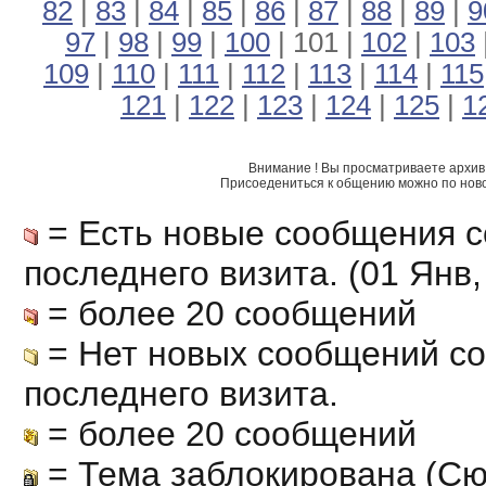
82
|
83
|
84
|
85
|
86
|
87
|
88
|
89
|
9
97
|
98
|
99
|
100
| 101 |
102
|
103
109
|
110
|
111
|
112
|
113
|
114
|
115
121
|
122
|
123
|
124
|
125
|
1
Внимание ! Вы просматриваете архив 
Присоедениться к общению можно по нов
= Есть новые сообщения с
последнего визита. (01 Янв, 
= более 20 сообщений
= Нет новых сообщений с
последнего визита.
= более 20 сообщений
= Тема заблокирована (Сю