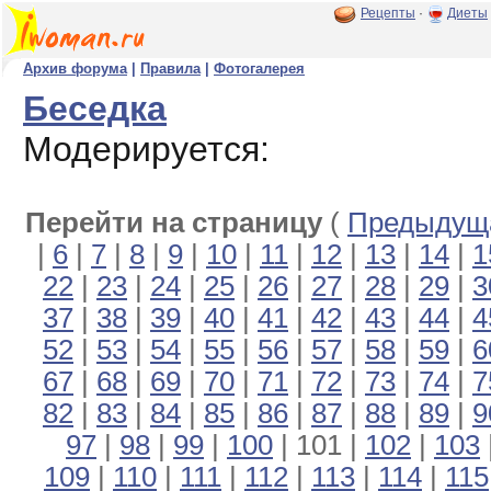
Рецепты
·
Диеты
Архив форума
|
Правила
|
Фотогалерея
Беседка
Модерируется:
Перейти на страницу
(
Предыдуща
|
6
|
7
|
8
|
9
|
10
|
11
|
12
|
13
|
14
|
1
22
|
23
|
24
|
25
|
26
|
27
|
28
|
29
|
3
37
|
38
|
39
|
40
|
41
|
42
|
43
|
44
|
4
52
|
53
|
54
|
55
|
56
|
57
|
58
|
59
|
6
67
|
68
|
69
|
70
|
71
|
72
|
73
|
74
|
7
82
|
83
|
84
|
85
|
86
|
87
|
88
|
89
|
9
97
|
98
|
99
|
100
| 101 |
102
|
103
109
|
110
|
111
|
112
|
113
|
114
|
115