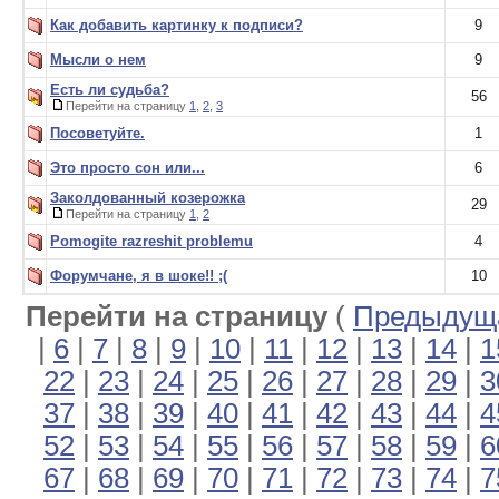
Как добавить картинку к подписи?
9
Мысли о нем
9
Есть ли судьба?
56
Перейти на страницу
1
,
2
,
3
Посоветуйте.
1
Это просто сон или...
6
Заколдованный козерожка
29
Перейти на страницу
1
,
2
Pomogite razreshit problemu
4
Форумчане, я в шоке!! ;(
10
Перейти на страницу
(
Предыдуща
|
6
|
7
|
8
|
9
|
10
|
11
|
12
|
13
|
14
|
1
22
|
23
|
24
|
25
|
26
|
27
|
28
|
29
|
3
37
|
38
|
39
|
40
|
41
|
42
|
43
|
44
|
4
52
|
53
|
54
|
55
|
56
|
57
|
58
|
59
|
6
67
|
68
|
69
|
70
|
71
|
72
|
73
|
74
|
7