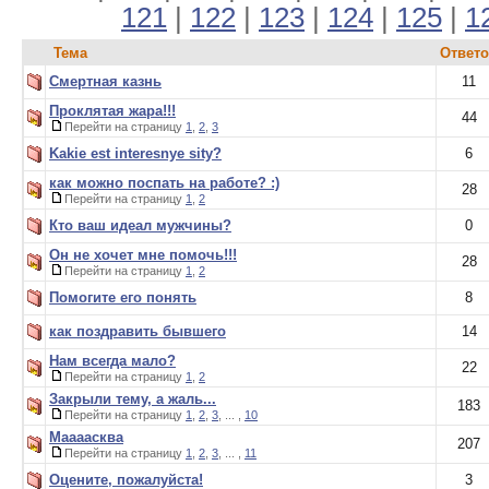
121
|
122
|
123
|
124
|
125
|
1
Тема
Ответ
Смертная казнь
11
Проклятая жара!!!
44
Перейти на страницу
1
,
2
,
3
Kakie est interesnye sity?
6
как можно поспать на работе? :)
28
Перейти на страницу
1
,
2
Кто ваш идеал мужчины?
0
Он не хочет мне помочь!!!
28
Перейти на страницу
1
,
2
Помогите его понять
8
как поздравить бывшего
14
Нам всегда мало?
22
Перейти на страницу
1
,
2
Закрыли тему, а жаль...
183
Перейти на страницу
1
,
2
,
3
, ... ,
10
Маааасква
207
Перейти на страницу
1
,
2
,
3
, ... ,
11
Оцените, пожалуйста!
3