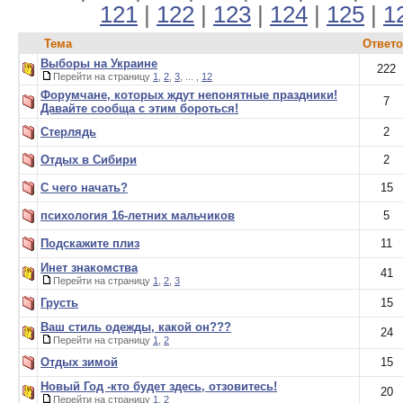
121
|
122
|
123
|
124
|
125
|
1
Тема
Ответ
Выборы на Украине
222
Перейти на страницу
1
,
2
,
3
, ... ,
12
Форумчане, которых ждут непонятные праздники!
7
Давайте сообща с этим бороться!
Cтерлядь
2
Отдых в Сибири
2
С чего начать?
15
психология 16-летних мальчиков
5
Подскажите плиз
11
Инет знакомства
41
Перейти на страницу
1
,
2
,
3
Грусть
15
Ваш стиль одежды, какой он???
24
Перейти на страницу
1
,
2
Отдых зимой
15
Новый Год -кто будет здесь, отзовитесь!
20
Перейти на страницу
1
,
2