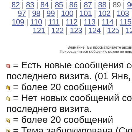
82
|
83
|
84
|
85
|
86
|
87
|
88
| 89 |
9
97
|
98
|
99
|
100
|
101
|
102
|
103
109
|
110
|
111
|
112
|
113
|
114
|
115
121
|
122
|
123
|
124
|
125
|
1
Внимание ! Вы просматриваете архив 
Присоедениться к общению можно по нов
= Есть новые сообщения с
последнего визита. (01 Янв, 
= более 20 сообщений
= Нет новых сообщений с
последнего визита.
= более 20 сообщений
= Тема заблокирована (Сю