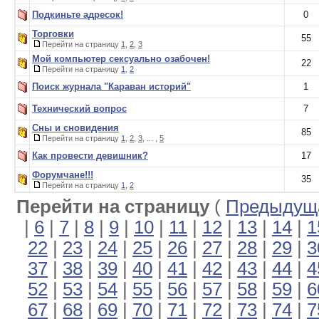
Подкиньте адресок!
0
Торговки
55
Перейти на страницу
1
,
2
,
3
Мой компьютер сексуально озабочен!
22
Перейти на страницу
1
,
2
Поиск журнала "Караван историй"
1
Технический вопрос
7
Сны и сновидения
85
Перейти на страницу
1
,
2
,
3
, ... ,
5
Как провести девишник?
17
Форумчане!!!
35
Перейти на страницу
1
,
2
Перейти на страницу
(
Предыдуща
|
6
|
7
|
8
|
9
|
10
|
11
|
12
|
13
|
14
|
1
22
|
23
|
24
|
25
|
26
|
27
|
28
|
29
|
3
37
|
38
|
39
|
40
|
41
|
42
|
43
|
44
|
4
52
|
53
|
54
|
55
|
56
|
57
|
58
|
59
|
6
67
|
68
|
69
|
70
|
71
|
72
|
73
|
74
|
7