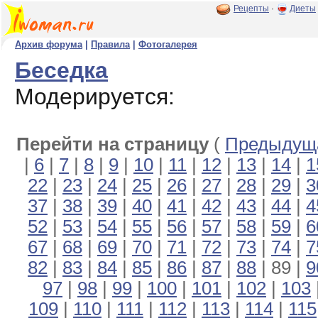
Рецепты
·
Диеты
Архив форума
|
Правила
|
Фотогалерея
Беседка
Модерируется:
Перейти на страницу
(
Предыдуща
|
6
|
7
|
8
|
9
|
10
|
11
|
12
|
13
|
14
|
1
22
|
23
|
24
|
25
|
26
|
27
|
28
|
29
|
3
37
|
38
|
39
|
40
|
41
|
42
|
43
|
44
|
4
52
|
53
|
54
|
55
|
56
|
57
|
58
|
59
|
6
67
|
68
|
69
|
70
|
71
|
72
|
73
|
74
|
7
82
|
83
|
84
|
85
|
86
|
87
|
88
| 89 |
9
97
|
98
|
99
|
100
|
101
|
102
|
103
109
|
110
|
111
|
112
|
113
|
114
|
115