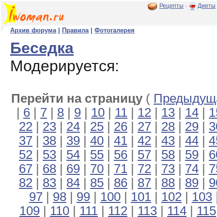
Рецепты
·
Диеты
Архив форума
|
Правила
|
Фотогалерея
Беседка
Модерируется:
Перейти на страницу
(
Предыдуща
|
6
|
7
|
8
|
9
|
10
|
11
|
12
|
13
|
14
|
1
22
|
23
|
24
|
25
|
26
|
27
|
28
|
29
|
3
37
|
38
|
39
|
40
|
41
|
42
|
43
|
44
|
4
52
|
53
|
54
|
55
|
56
|
57
|
58
|
59
|
6
67
|
68
|
69
|
70
|
71
|
72
|
73
|
74
|
7
82
|
83
|
84
|
85
|
86
|
87
|
88
|
89
|
9
97
|
98
|
99
|
100
|
101
|
102
|
103
109
|
110
|
111
|
112
|
113
|
114
|
115