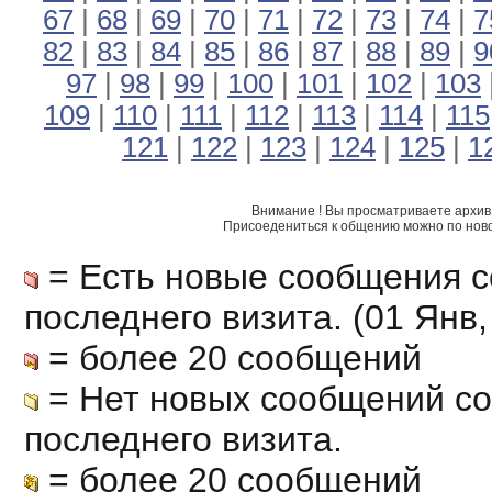
67
|
68
|
69
|
70
|
71
|
72
|
73
|
74
|
7
82
|
83
|
84
|
85
|
86
|
87
|
88
|
89
|
9
97
|
98
|
99
|
100
|
101
|
102
|
103
109
|
110
|
111
|
112
|
113
|
114
|
115
121
|
122
|
123
|
124
|
125
|
1
Внимание ! Вы просматриваете архив 
Присоедениться к общению можно по нов
= Есть новые сообщения с
последнего визита. (01 Янв, 
= более 20 сообщений
= Нет новых сообщений с
последнего визита.
= более 20 сообщений