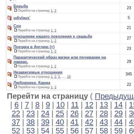
Борьба
23
Перейти на страницу
1
,
2
udivlaus'
5
Сон
21
Перейти на страницу
1
,
2
отношение нашего поколения к свадьбе
27
Перейти на страницу
1
,
2
Поездка в Англию (+)
23
Перейти на страницу
1
,
2
Паразитический образ жизни или почивание на
29
лаврах.
Перейти на страницу
1
,
2
Независимые отношения
345
Перейти на страницу
1
,
2
,
3
, ... ,
18
Любовники. Карма
22
Перейти на страницу
1
,
2
Перейти на страницу
(
Предыдуща
|
6
|
7
|
8
|
9
|
10
|
11
|
12
|
13
|
14
|
1
22
|
23
|
24
|
25
|
26
|
27
|
28
|
29
|
3
37
|
38
|
39
|
40
|
41
|
42
|
43
|
44
|
4
52
|
53
|
54
|
55
|
56
|
57
|
58
|
59
|
6