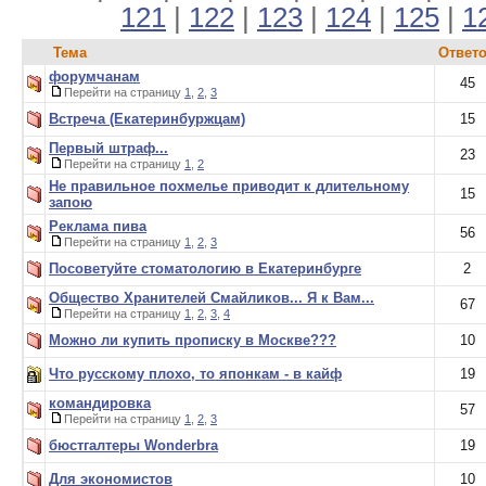
121
|
122
|
123
|
124
|
125
|
1
Тема
Ответ
форумчанам
45
Перейти на страницу
1
,
2
,
3
Встреча (Екатеринбуржцам)
15
Первый штраф...
23
Перейти на страницу
1
,
2
Не правильное похмелье приводит к длительному
15
запою
Реклама пива
56
Перейти на страницу
1
,
2
,
3
Посоветуйте стоматологию в Екатеринбурге
2
Общество Хранителей Смайликов... Я к Вам...
67
Перейти на страницу
1
,
2
,
3
,
4
Можно ли купить прописку в Москве???
10
Что русскому плохо, то японкам - в кайф
19
командировка
57
Перейти на страницу
1
,
2
,
3
бюстгалтеры Wonderbra
19
Для экономистов
10