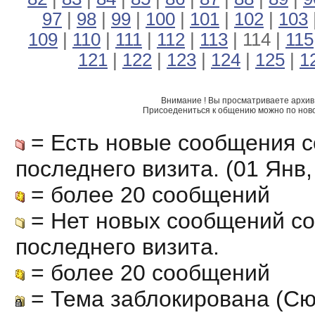
97
|
98
|
99
|
100
|
101
|
102
|
103
109
|
110
|
111
|
112
|
113
| 114 |
115
121
|
122
|
123
|
124
|
125
|
1
Внимание ! Вы просматриваете архив 
Присоедениться к общению можно по нов
= Есть новые сообщения с
последнего визита. (01 Янв, 
= более 20 сообщений
= Нет новых сообщений с
последнего визита.
= более 20 сообщений
= Тема заблокирована (Сю