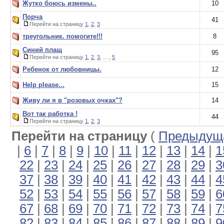
Жутко боюсь измены..
10
Порча
41
Перейти на страницу
1
,
2
,
3
треугольник. помогите!!!
8
Синий плащ
95
Перейти на страницу
1
,
2
,
3
, ... ,
5
Ребенок от любовницы.
12
Help please...
15
Живу ли я в "розовых очках"?
14
Вот так работка !
44
Перейти на страницу
1
,
2
,
3
Перейти на страницу
(
Предыдуща
|
6
|
7
|
8
|
9
|
10
|
11
|
12
|
13
|
14
|
1
22
|
23
|
24
|
25
|
26
|
27
|
28
|
29
|
3
37
|
38
|
39
|
40
|
41
|
42
|
43
|
44
|
4
52
|
53
|
54
|
55
|
56
|
57
|
58
|
59
|
6
67
|
68
|
69
|
70
|
71
|
72
|
73
|
74
|
7
82
|
83
|
84
|
85
|
86
|
87
|
88
|
89
|
9