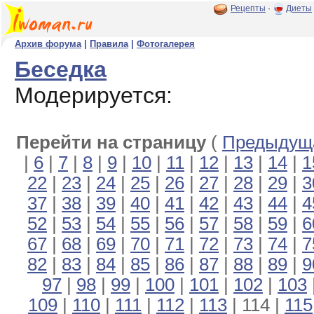
Рецепты
·
Диеты
Архив форума
|
Правила
|
Фотогалерея
Беседка
Модерируется:
Перейти на страницу
(
Предыдуща
|
6
|
7
|
8
|
9
|
10
|
11
|
12
|
13
|
14
|
1
22
|
23
|
24
|
25
|
26
|
27
|
28
|
29
|
3
37
|
38
|
39
|
40
|
41
|
42
|
43
|
44
|
4
52
|
53
|
54
|
55
|
56
|
57
|
58
|
59
|
6
67
|
68
|
69
|
70
|
71
|
72
|
73
|
74
|
7
82
|
83
|
84
|
85
|
86
|
87
|
88
|
89
|
9
97
|
98
|
99
|
100
|
101
|
102
|
103
109
|
110
|
111
|
112
|
113
| 114 |
115