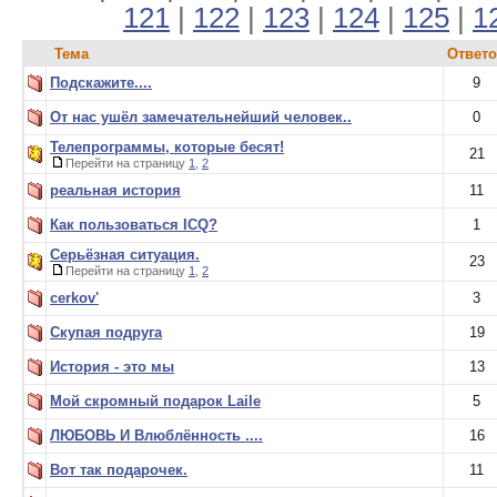
121
|
122
|
123
|
124
|
125
|
1
Тема
Ответ
Подскажите....
9
От нас ушёл замечательнейший человек..
0
Телепрограммы, которые бесят!
21
Перейти на страницу
1
,
2
реальная история
11
Как пользоваться ICQ?
1
Серьёзная ситуация.
23
Перейти на страницу
1
,
2
cerkov'
3
Скупая подруга
19
История - это мы
13
Мой скромный подарок Laile
5
ЛЮБОВЬ И Влюблённость ....
16
Вот так подарочек.
11