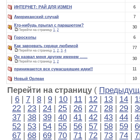
ИНТЕРНЕТ: РАЙ ДЛЯ ИЗМЕН
6
Американский случай
7
Кто-нибудь прыгал с парашютом?
30
Перейти на страницу
1
,
2
Гороскопы
6
Как завоевать сердце любимой
77
Перейти на страницу
1
,
2
,
3
,
4
Он назвал меня другим именем ......
30
Перейти на страницу
1
,
2
принимаются все сумасшедшие идеи!!
11
Новый Орлеан
10
Перейти на страницу
(
Предыдуща
|
6
|
7
|
8
|
9
|
10
|
11
|
12
|
13
|
14
|
1
22
|
23
|
24
|
25
|
26
|
27
|
28
|
29
|
3
37
|
38
|
39
|
40
|
41
|
42
|
43
|
44
|
4
52
|
53
|
54
|
55
|
56
|
57
|
58
|
59
|
6
67
|
68
|
69
|
70
|
71
|
72
|
73
|
74
|
7