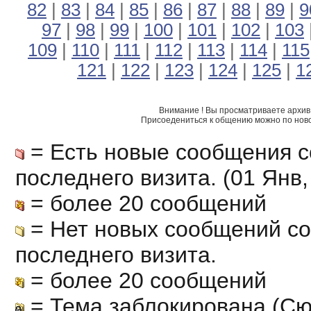
82
|
83
|
84
|
85
|
86
|
87
|
88
|
89
|
9
97
|
98
|
99
|
100
|
101
|
102
|
103
109
|
110
|
111
|
112
|
113
|
114
|
115
121
|
122
|
123
|
124
|
125
|
1
Внимание ! Вы просматриваете архив 
Присоедениться к общению можно по нов
= Есть новые сообщения с
последнего визита. (01 Янв, 
= более 20 сообщений
= Нет новых сообщений с
последнего визита.
= более 20 сообщений
= Тема заблокирована (Сю