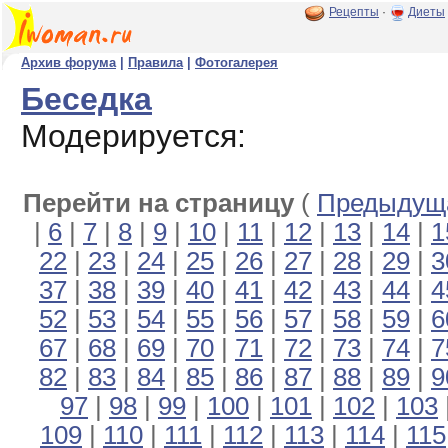
Рецепты
·
Диеты
Архив форума
|
Правила
|
Фотогалерея
Беседка
Модерируется:
Перейти на страницу
(
Предыдуща
|
6
|
7
|
8
|
9
|
10
|
11
|
12
|
13
|
14
|
1
22
|
23
|
24
|
25
|
26
|
27
|
28
|
29
|
3
37
|
38
|
39
|
40
|
41
|
42
|
43
|
44
|
4
52
|
53
|
54
|
55
|
56
|
57
|
58
|
59
|
6
67
|
68
|
69
|
70
|
71
|
72
|
73
|
74
|
7
82
|
83
|
84
|
85
|
86
|
87
|
88
|
89
|
9
97
|
98
|
99
|
100
|
101
|
102
|
103
109
|
110
|
111
|
112
|
113
|
114
|
115