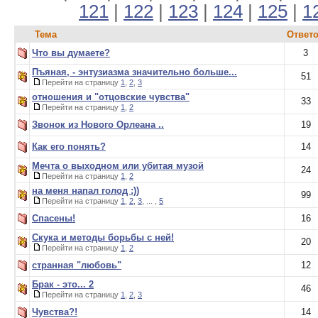
121
|
122
|
123
|
124
|
125
|
1
Тема
Ответ
Что вы думаете?
3
Пъяная, - энтузиазма значительно больше...
51
Перейти на страницу
1
,
2
,
3
отношения и "отцовские чувства"
33
Перейти на страницу
1
,
2
Звонок из Нового Орлеана ..
19
Как его понять?
14
Мечта о выходном или убитая музой
24
Перейти на страницу
1
,
2
на меня напал голод :))
99
Перейти на страницу
1
,
2
,
3
, ... ,
5
Спасены!
16
Скука и методы борьбы с ней!
20
Перейти на страницу
1
,
2
странная "любовь"
12
Брак - это... 2
46
Перейти на страницу
1
,
2
,
3
Чувства?!
14