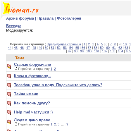
Архив форума
|
Правила
|
Фотогалерея
Беседка
Модерируется:
Перейти на страницу
(
Предыдущая страница
|
1
|
2
|
3
|
4
|
5
|
6
|
7
|
8
| 9 |
10
|
1
44
|
45
|
46
|
47
|
48
|
49
|
50
|
51
|
52
|
53
|
54
|
55
|
56
|
57
|
58
|
59
|
60
|
61
|
62
|
63
|
|
97
|
98
|
99
|
100
|
101
|
102
|
103
|
104
|
105
Тема
Старые форумчане
Перейти на страницу
1
,
2
Ключ к фотошопу...
Телефон упал в воду. Подскажите что делать?
Тайна имени
Как помочь другу?
Help me! частушки :)
Людям дано право ...
Перейти на страницу
1
,
2
,
3
, ... ,
9