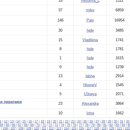
15
Viktoriya_L
2111
37
mike
6859
146
Pain
16954
30
hide
3485
15
Vladilena
1741
8
hide
1781
1
hide
1615
0
hide
1239
13
latina
2914
4
NIreneV
1545
5
U3naya
2071
ми пиратами
23
Alexandra
3864
10
Intra
1662
1
|
12
|
13
|
14
|
15
|
16
|
17
|
18
|
19
|
20
|
21
|
22
|
23
|
24
|
25
|
26
|
27
|
28
|
29
|
30
|
31
|
32
64
|
65
|
66
|
67
|
68
|
69
|
70
|
71
|
72
|
73
|
74
|
75
|
76
|
77
|
78
|
79
|
80
|
81
|
82
|
83
|
84
|
8
|
106
|
107
|
108
|
109
|
110
|
111
|
112
|
113
|
114
|
115
|
116
|
117
|
118
|
119
|
120
|
121
|
122