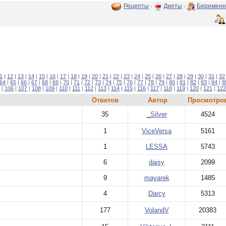
Рецепты
·
Диеты
·
Беременн
1
|
12
|
13
|
14
|
15
|
16
|
17
|
18
|
19
|
20
|
21
|
22
|
23
|
24
|
25
|
26
|
27
|
28
|
29
|
30
|
31
|
32
64
|
65
|
66
|
67
|
68
|
69
|
70
|
71
|
72
|
73
|
74
|
75
|
76
|
77
|
78
|
79
|
80
|
81
|
82
|
83
|
84
|
8
|
106
|
107
|
108
|
109
|
110
|
111
|
112
|
113
|
114
|
115
|
116
|
117
|
118
|
119
|
120
|
121
|
122
Ответов
Автор
Просмотро
35
_Silver
4524
1
ViceVersa
5161
1
LESSA
5743
6
daisy
2099
9
mayarek
1485
4
Darcy
5313
177
VolandV
20383