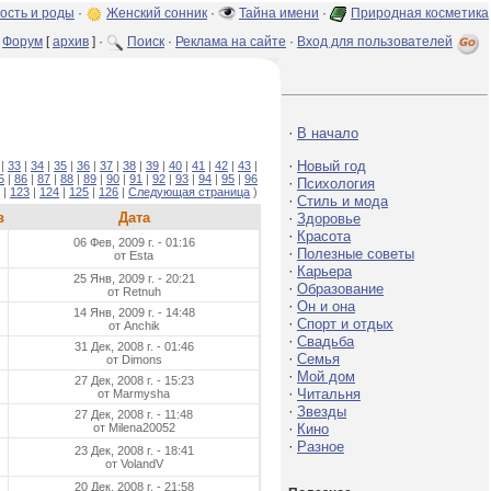
ость и роды
·
Женский сонник
·
Тайна имени
·
Природная косметика
Форум
[
архив
] ·
Поиск
·
Реклама на сайте
·
Вход для пользователей
·
В начало
·
Новый год
|
33
|
34
|
35
|
36
|
37
|
38
|
39
|
40
|
41
|
42
|
43
|
5
|
86
|
87
|
88
|
89
|
90
|
91
|
92
|
93
|
94
|
95
|
96
·
Психология
|
123
|
124
|
125
|
126
|
Следующая страница
)
·
Стиль и мода
в
Дата
·
Здоровье
·
Красота
06 Фев, 2009 г. - 01:16
·
Полезные советы
от Esta
·
Карьера
25 Янв, 2009 г. - 20:21
·
Образование
от Retnuh
·
Он и она
14 Янв, 2009 г. - 14:48
·
Спорт и отдых
от Anchik
·
Свадьба
31 Дек, 2008 г. - 01:46
·
Семья
от Dimons
·
Мой дом
27 Дек, 2008 г. - 15:23
·
Читальня
от Marmysha
·
Звезды
27 Дек, 2008 г. - 11:48
·
от Milena20052
Кино
·
Разное
23 Дек, 2008 г. - 18:41
от VolandV
20 Дек, 2008 г. - 21:58