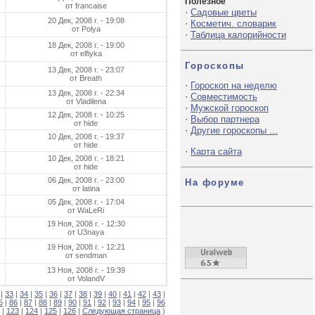
Полезное
от francaise
·
Садовые цветы
20 Дек, 2008 г. - 19:08
·
Косметич. словарик
от Polya
·
Таблица калорийности
18 Дек, 2008 г. - 19:00
от elfiyka
Гороскопы
13 Дек, 2008 г. - 23:07
от Breath
·
Гороскоп на неделю
13 Дек, 2008 г. - 22:34
·
Совместимость
от Vladilena
·
Мужской гороскоп
12 Дек, 2008 г. - 10:25
·
Выбор партнера
от hide
·
Другие гороскопы ...
10 Дек, 2008 г. - 19:37
от hide
·
Карта сайта
10 Дек, 2008 г. - 18:21
от hide
06 Дек, 2008 г. - 23:00
На форуме
от latina
05 Дек, 2008 г. - 17:04
от WaLeRi
19 Ноя, 2008 г. - 12:30
от U3naya
19 Ноя, 2008 г. - 12:21
от sendman
13 Ноя, 2008 г. - 19:39
от VolandV
|
33
|
34
|
35
|
36
|
37
|
38
|
39
|
40
|
41
|
42
|
43
|
5
|
86
|
87
|
88
|
89
|
90
|
91
|
92
|
93
|
94
|
95
|
96
|
123
|
124
|
125
|
126
|
Следующая страница
)