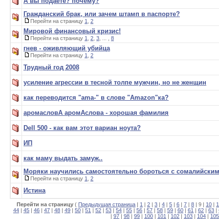
А вы подаете? почему?
Гражданский брак, или зачем штамп в паспорте?
Перейти на страницу
1
,
2
Мировой финансовый кризис!
Перейти на страницу
1
,
2
,
3
, ... ,
8
гнев - оживляющий убийца
Перейти на страницу
1
,
2
Трудный год 2008
усиление агрессии в тесной толпе мужчин, но не женщин
как переводится "ama-" в слове "Amazon"ка?
аромасловА аромАслова - хорошая фамилия
Dell 500 - как вам этот вариан ноута?
ИП
как маму выдать замуж..
Моряки научились самостоятельно бороться с сомалийски
Перейти на страницу
1
,
2
Истина
Перейти на страницу
(
Предыдущая страница
|
1
|
2
|
3
|
4
|
5
|
6
|
7
|
8
| 9 |
10
|
1
44
|
45
|
46
|
47
|
48
|
49
|
50
|
51
|
52
|
53
|
54
|
55
|
56
|
57
|
58
|
59
|
60
|
61
|
62
|
63
|
|
97
|
98
|
99
|
100
|
101
|
102
|
103
|
104
|
105