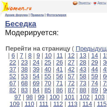
Рецепты
·
Диеты
Архив форума
|
Правила
|
Фотогалерея
Беседка
Модерируется:
Перейти на страницу
(
Предыдуща
|
6
|
7
|
8
|
9
|
10
|
11
|
12
|
13
|
14
|
1
22
|
23
|
24
|
25
|
26
|
27
|
28
|
29
|
3
37
|
38
|
39
|
40
|
41
|
42
|
43
|
44
|
4
52
|
53
|
54
|
55
|
56
|
57
|
58
|
59
|
6
67
|
68
|
69
|
70
|
71
|
72
|
73
|
74
|
7
82
|
83
|
84
|
85
|
86
|
87
|
88
|
89
|
9
97
|
98
|
99
|
100
|
101
|
102
|
103
109
|
110
|
111
|
112
|
113
|
114
|
115