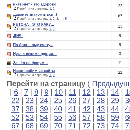
интернет - это здорово
22
Перейти на страницу
1
,
2
Давайте знакомиться :)
87
Перейти на страницу
1
,
2
,
3
, ... ,
5
РЕТОНА - ЭТО КАК?...
23
Перейти на страницу
1
,
2
JINSI
9
По большому счету...
9
Нужна рекомендация...
3
Зашёл на форум...
11
Наши любимые сайты
21
Перейти на страницу
1
,
2
Перейти на страницу
(
Предыдуща
|
6
|
7
|
8
|
9
|
10
|
11
|
12
|
13
|
14
|
1
22
|
23
|
24
|
25
|
26
|
27
|
28
|
29
|
3
37
|
38
|
39
|
40
|
41
|
42
|
43
|
44
|
4
52
|
53
|
54
|
55
|
56
|
57
|
58
|
59
|
6
67
|
68
|
69
|
70
|
71
|
72
|
73
|
74
|
7