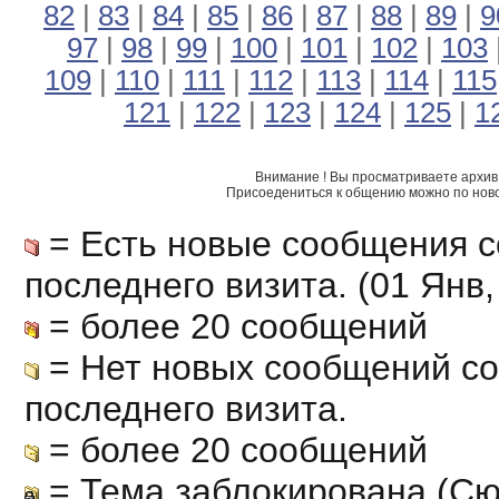
82
|
83
|
84
|
85
|
86
|
87
|
88
|
89
|
9
97
|
98
|
99
|
100
|
101
|
102
|
103
109
|
110
|
111
|
112
|
113
|
114
|
115
121
|
122
|
123
|
124
|
125
|
1
Внимание ! Вы просматриваете архив 
Присоедениться к общению можно по нов
= Есть новые сообщения с
последнего визита. (01 Янв, 
= более 20 сообщений
= Нет новых сообщений с
последнего визита.
= более 20 сообщений
= Тема заблокирована (Сю