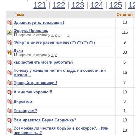
121
|
122
|
123
|
124
|
125
|
1
Тема
Ответов
Здравствуйте, товарищи !
10
Форум. Прошлое.
115
Перейти на страницу
1
,
2
,
3
, ... ,
6
Флирт в инете равен измене??????????7
9
Духи
33
Перейти на страницу
1
,
2
как заставить мозги работать?
6
Почему у женщин нет ни стыда, ни совести, ни
16
мозгов...
Прощайте, товарищи !
7
А мне так хорошо!!!
10
Директор
8
Потанцуем?
1
Вам нравится Верка Сердючка?
13
Возможна ли честная борьба в конкурсе?... Или
18
все через п...?