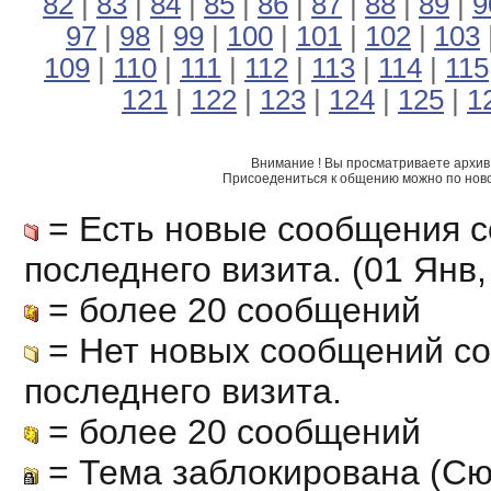
82
|
83
|
84
|
85
|
86
|
87
|
88
|
89
|
9
97
|
98
|
99
|
100
|
101
|
102
|
103
109
|
110
|
111
|
112
|
113
|
114
|
115
121
|
122
|
123
|
124
|
125
|
1
Внимание ! Вы просматриваете архив 
Присоедениться к общению можно по нов
= Есть новые сообщения с
последнего визита. (01 Янв, 
= более 20 сообщений
= Нет новых сообщений с
последнего визита.
= более 20 сообщений
= Тема заблокирована (Сю