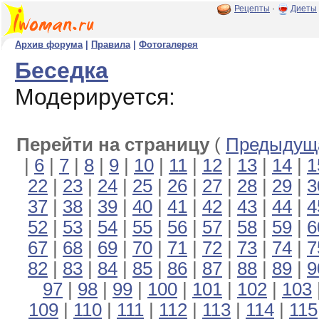
Рецепты
·
Диеты
Архив форума
|
Правила
|
Фотогалерея
Беседка
Модерируется:
Перейти на страницу
(
Предыдуща
|
6
|
7
|
8
|
9
|
10
|
11
|
12
|
13
|
14
|
1
22
|
23
|
24
|
25
|
26
|
27
|
28
|
29
|
3
37
|
38
|
39
|
40
|
41
|
42
|
43
|
44
|
4
52
|
53
|
54
|
55
|
56
|
57
|
58
|
59
|
6
67
|
68
|
69
|
70
|
71
|
72
|
73
|
74
|
7
82
|
83
|
84
|
85
|
86
|
87
|
88
|
89
|
9
97
|
98
|
99
|
100
|
101
|
102
|
103
109
|
110
|
111
|
112
|
113
|
114
|
115