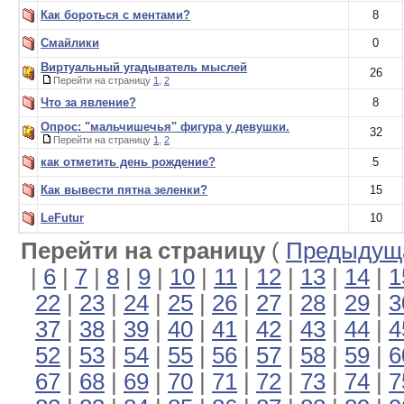
Как бороться с ментами?
8
Смайлики
0
Виртуальный угадыватель мыслей
26
Перейти на страницу
1
,
2
Что за явление?
8
Опрос: "мальчишечья" фигура у девушки.
32
Перейти на страницу
1
,
2
как отметить день рождение?
5
Как вывести пятна зеленки?
15
LeFutur
10
Перейти на страницу
(
Предыдуща
|
6
|
7
|
8
|
9
|
10
|
11
|
12
|
13
|
14
|
1
22
|
23
|
24
|
25
|
26
|
27
|
28
|
29
|
3
37
|
38
|
39
|
40
|
41
|
42
|
43
|
44
|
4
52
|
53
|
54
|
55
|
56
|
57
|
58
|
59
|
6
67
|
68
|
69
|
70
|
71
|
72
|
73
|
74
|
7