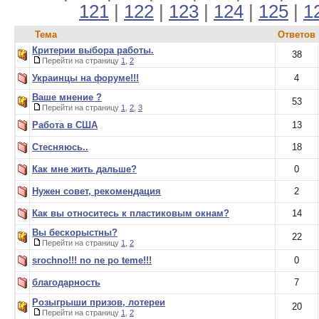
121
|
122
|
123
|
124
|
125
|
1
Тема
Ответов
Критерии выбора работы.
38
Перейти на страницу
1
,
2
Украинцы на форуме!!!
4
Ваше мнение ?
53
Перейти на страницу
1
,
2
,
3
Работа в США
13
Стесняюсь..
18
Как мне жить дальше?
0
Нужен совет, рекомендация
2
Как вы относитесь к пластиковым окнам?
14
Вы бескорыстны?
22
Перейти на страницу
1
,
2
srochno!!! no ne po teme!!!
0
благодарность
7
Розыгрыши призов, лотереи
20
Перейти на страницу
1
,
2