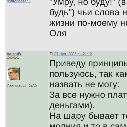
"Умру, но буду!" (
пользователь
будь") чьи слова 
жизни по-моему н
Оля
VolandV
07 Ноя, 2003 г. - 21:12
Приведу принцип
пользуюсь, так ка
назвать не могу:
Сообщений: 2459
За все нужно пла
деньгами).
На шару бывает т
молния и то в са