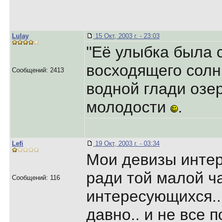
Lulay
15 Окт, 2003 г. - 23:03
"Её улыбка была 
восходящего солн
Сообщений: 2413
водной глади озер
молодости
.
Lefi
19 Окт, 2003 г. - 03:34
Мои девизы интер
ради той малой ч
Сообщений: 116
интересующихся..
давно.. и не все п