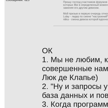
Прошу господ участников форумов э
которых ВЫ в определенный момент
заменяя его другим девизом.
Мой призыв в первую очередь относ
Lulay - лидер по смене "настроений"
nitka - смена девиза которой вдохно
ОК
1. Мы не любим, 
совершенные нам
Люк де Клапье)
2. "Hy и запpосы y
база данных и по
3. Когда программ