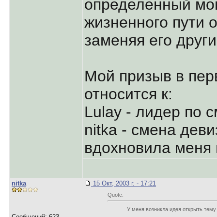
определенный мо
жизненного пути 
заменяя его друг
Мой призыв в пер
относится к:
Lulay - лидер по 
nitka - смена дев
вдохновила меня н
nitka
15 Окт, 2003 г. - 17:21
Quote:
У меня возникла идея открыть тему
Сообщений: 623