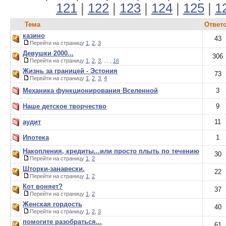
121
|
122
|
123
|
124
|
125
|
1
Тема
Ответ
казино
43
Перейти на страницу
1
,
2
,
3
Девушки 2000...
306
Перейти на страницу
1
,
2
,
3
, ... ,
16
Жизнь за границей - Эстония
73
Перейти на страницу
1
,
2
,
3
,
4
Механика функционирования Вселенной
3
Наше детское творчество
9
аудит
11
Ипотека
1
Накопления, кредиты...или просто плыть по течению
30
Перейти на страницу
1
,
2
Шторки-занавески.
22
Перейти на страницу
1
,
2
Кот воняет?
37
Перейти на страницу
1
,
2
Женская гордость
40
Перейти на страницу
1
,
2
,
3
помогите разобраться...
61