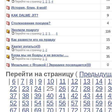
Перейти на страницу
1
,
2
,
3
,
4
История, блин, ё-моё!
19
KAK DALWE JIT?
9
Столкновение поездов?
4
Уволили подругу
116
Перейти на страницу
1
,
2
,
3
, ... ,
6
Как развести его на правду
15
Хватит ругаться)))
25
Перейти на страницу
1
,
2
Когда мы не бодры и не веселы ....
35
Перейти на страницу
1
,
2
Мезальянс с Ягодкой ( Эвридике посвящается))))
0
Перейти на страницу
(
Предыдуща
|
6
|
7
|
8
|
9
|
10
|
11
|
12
|
13
|
14
|
1
22
|
23
|
24
| 25 |
26
|
27
|
28
|
29
|
3
37
|
38
|
39
|
40
|
41
|
42
|
43
|
44
|
4
52
|
53
|
54
|
55
|
56
|
57
|
58
|
59
|
6
67
|
68
|
69
|
70
|
71
|
72
|
73
|
74
|
7