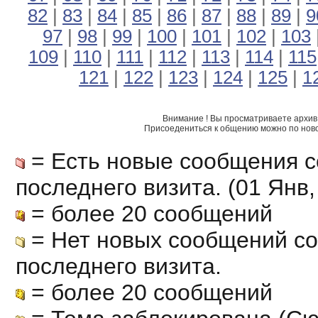
82
|
83
|
84
|
85
|
86
|
87
|
88
|
89
|
9
97
|
98
|
99
|
100
|
101
|
102
|
103
109
|
110
|
111
|
112
|
113
|
114
|
115
121
|
122
|
123
|
124
|
125
|
1
Внимание ! Вы просматриваете архив 
Присоедениться к общению можно по нов
= Есть новые сообщения с
последнего визита. (01 Янв, 
= более 20 сообщений
= Нет новых сообщений с
последнего визита.
= более 20 сообщений