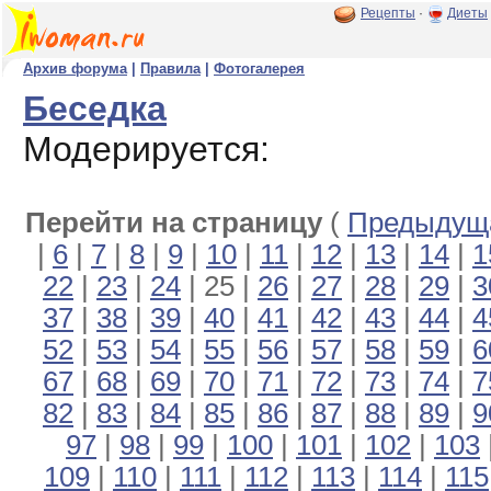
Рецепты
·
Диеты
Архив форума
|
Правила
|
Фотогалерея
Беседка
Модерируется:
Перейти на страницу
(
Предыдуща
|
6
|
7
|
8
|
9
|
10
|
11
|
12
|
13
|
14
|
1
22
|
23
|
24
| 25 |
26
|
27
|
28
|
29
|
3
37
|
38
|
39
|
40
|
41
|
42
|
43
|
44
|
4
52
|
53
|
54
|
55
|
56
|
57
|
58
|
59
|
6
67
|
68
|
69
|
70
|
71
|
72
|
73
|
74
|
7
82
|
83
|
84
|
85
|
86
|
87
|
88
|
89
|
9
97
|
98
|
99
|
100
|
101
|
102
|
103
109
|
110
|
111
|
112
|
113
|
114
|
115