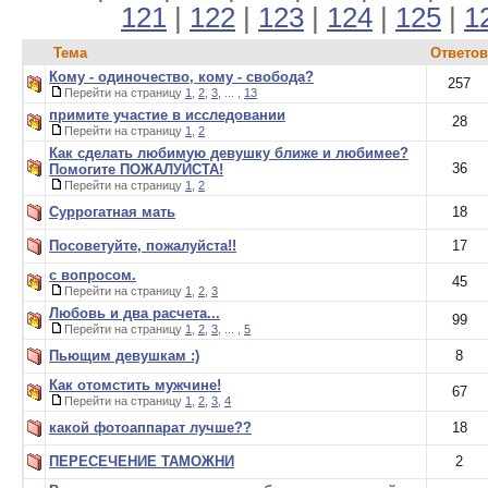
121
|
122
|
123
|
124
|
125
|
1
Тема
Ответов
Кому - одиночество, кому - свобода?
257
Перейти на страницу
1
,
2
,
3
, ... ,
13
примите участие в исследовании
28
Перейти на страницу
1
,
2
Как сделать любимую девушку ближе и любимее?
36
Помогите ПОЖАЛУЙСТА!
Перейти на страницу
1
,
2
Суррогатная мать
18
Посоветуйте, пожалуйста!!
17
с вопросом.
45
Перейти на страницу
1
,
2
,
3
Любовь и два расчета...
99
Перейти на страницу
1
,
2
,
3
, ... ,
5
Пьющим девушкам :)
8
Как отомстить мужчине!
67
Перейти на страницу
1
,
2
,
3
,
4
какой фотоаппарат лучше??
18
ПЕРЕСЕЧЕНИЕ ТАМОЖНИ
2