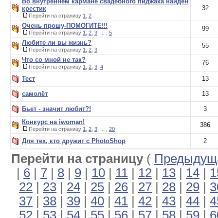
Во внутреннем кармане свадебного пиджака найден
32
крестик
Перейти на страницу
1
,
2
Очень прошу-ПОМОГИТЕ!!!
99
Перейти на страницу
1
,
2
,
3
, ... ,
5
Любите ли вы жизнь?
55
Перейти на страницу
1
,
2
,
3
Что со мной не так?
76
Перейти на страницу
1
,
2
,
3
,
4
Тест
13
самолёт
13
Бьет - значит любит?!
3
Конкурс на iwoman!
386
Перейти на страницу
1
,
2
,
3
, ... ,
20
Для тех, кто дружит с PhotoShop
2
Перейти на страницу
(
Предыдуща
|
6
|
7
|
8
|
9
|
10
|
11
|
12
|
13
|
14
|
1
22
|
23
|
24
|
25
|
26
|
27
|
28
|
29
|
3
37
|
38
|
39
|
40
|
41
|
42
|
43
|
44
|
4
52
|
53
|
54
|
55
|
56
|
57
|
58
|
59
|
6