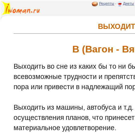
Рецепты
·
Диеты
ВЫХОДИТ
В (Вагон - В
Выходить во сне из каких бы то ни б
всевозможные трудности и препятств
пора или привести в надлежащий пор
Выходить из машины, автобуса и т.д
осуществления планов, что принесе
материальное удовлетворение.