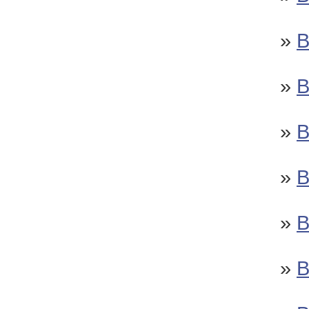
»
»
»
»
»
»