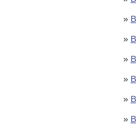
»
»
»
В
»
В
»
В
»