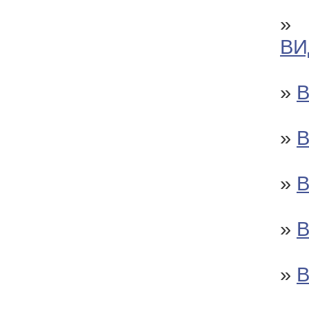
»
ВИ
»
»
»
»
»