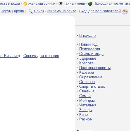
ость и роды
·
Женский сонник
·
Тайна имени
·
Природная косметика
Форум
[
архив
] ·
Поиск
·
Реклама на сайте
·
Вход для пользователей
·
В начало
·
Новый год
·
Психология
·
Стиль и мода
 - Вязание)
·
Сонник для женщин
·
Здоровье
·
Красота
·
Полезные советы
·
Карьера
·
Образование
·
Он и она
·
Спорт и отдых
·
Свадьба
·
Семья
·
Мой дом
·
Читальня
·
Звезды
·
Кино
·
Разное