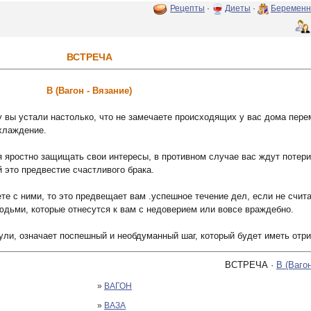
Рецепты
·
Диеты
·
Беременн
ВСТРЕЧА
В (Вагон - Вязание)
у вы устали настолько, что не замечаете происходящих у вас дома пер
охлаждение.
я яростно защищать свои интересы, в противном случае вас ждут потери
это предвестие счастливого брака.
ете с ними, то это предвещает вам .успешное течение дел, если не счи
людьми, которые отнесутся к вам с недоверием или вовсе враждебно.
нули, означает поспешный и необдуманный шаг, который будет иметь отр
ВСТРЕЧА ·
В (Вагон
»
ВАГОН
»
ВАЗА