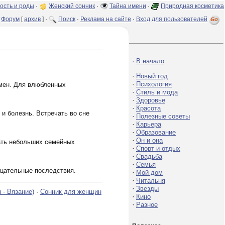
ость и роды
·
Женский сонник
·
Тайна имени
·
Природная косметика
Форум
[
архив
] ·
Поиск
·
Реклама на сайте
·
Вход для пользователей
·
В начало
·
Новый год
·
Психология
емен. Для влюбленных
·
Стиль и мода
·
Здоровье
·
Красота
 и болезнь. Встречать во сне
·
Полезные советы
·
Карьера
·
Образование
·
Он и она
тать небольших семейных
·
Спорт и отдых
·
Свадьба
·
Семья
ицательные последствия.
·
Мой дом
·
Читальня
·
Звезды
 - Вязание)
·
Сонник для женщин
·
Кино
·
Разное