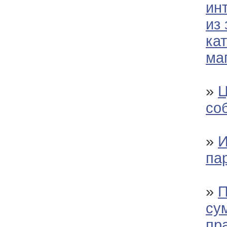
ин
из
ка
ма
»
Ц
со
»
И
па
»
П
су
пр