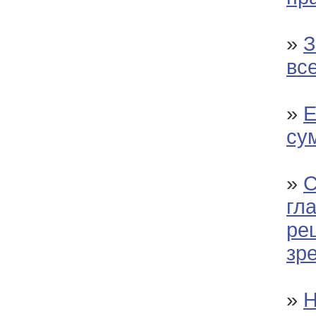
»
З
вс
»
Е
су
»
С
гла
ре
зр
»
Н