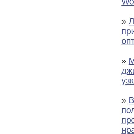
Wol
»
Л
пр
оп
»
М
дж
уз
»
В
по
пр
нр