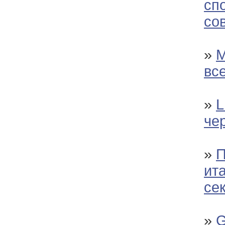
сп
со
»
М
вс
»
L
че
»
П
ит
се
»
G