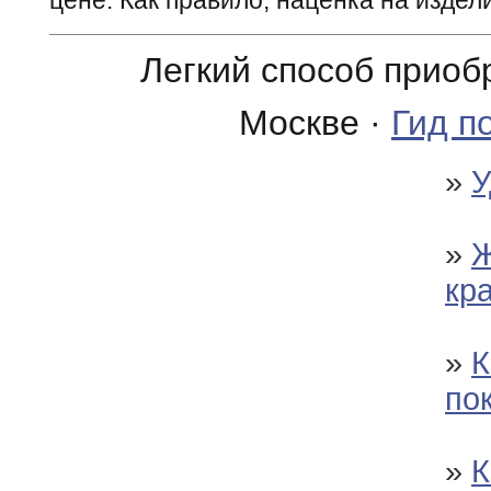
цене. Как правило, наценка на издел
Легкий способ приоб
Москве ·
Гид п
»
У
»
Ж
кр
»
К
по
»
К