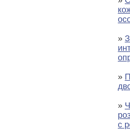
»
С
кож
ос
»
З
инт
оп
»
П
дв
»
Ч
ро
с 