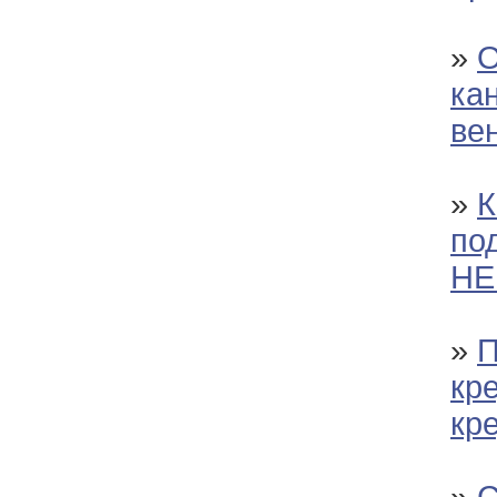
»
О
ка
ве
»
К
по
НЕ
»
П
кр
кр