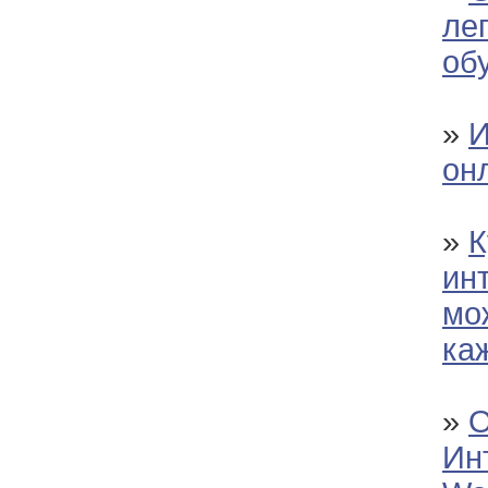
ле
об
»
И
он
»
К
ин
мо
ка
»
О
Ин