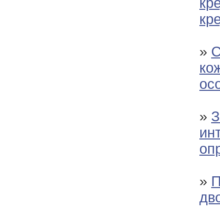
кр
кр
»
С
кож
ос
»
З
инт
оп
»
П
дв