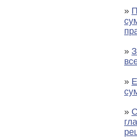
»
П
су
пр
»
З
вс
»
Е
су
»
С
гла
ре