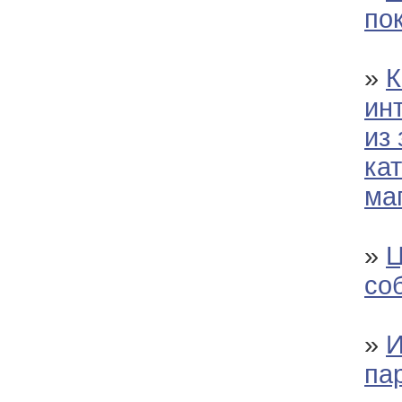
по
»
К
ин
из
ка
ма
»
Ц
со
»
И
па