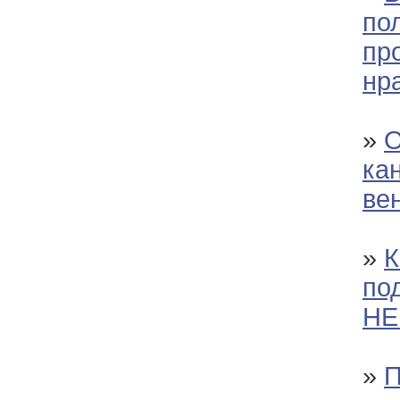
по
пр
нр
»
О
ка
ве
»
К
по
НЕ
»
П