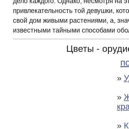
дело каждого. Однако, несмотря на э
привлекательность той девушки, кот
свой дом живыми растениями, а, знач
известными тайными способами обо
Цветы - оруди
п
»
У
»
Ж
кр
»
К