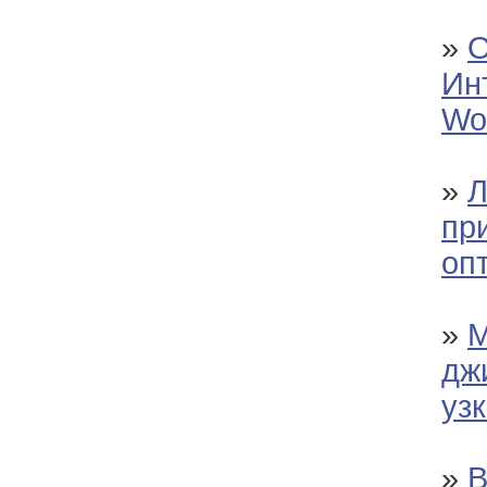
»
О
Ин
Wol
»
Л
пр
оп
»
М
дж
уз
»
В