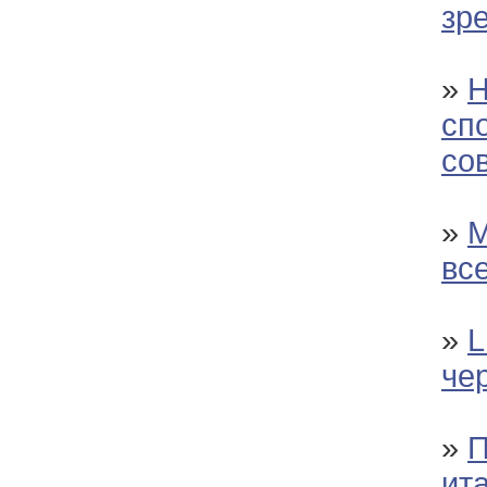
зр
»
Н
сп
со
»
М
вс
»
L
че
»
П
ит