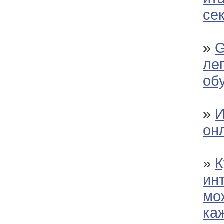
се
»
G
ле
об
»
И
он
»
К
ин
мо
ка