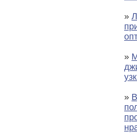
»
Л
пр
оп
»
М
дж
уз
»
В
по
пр
нр