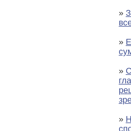
»
З
вс
»
Е
су
»
С
гла
ре
зр
»
Н
сп