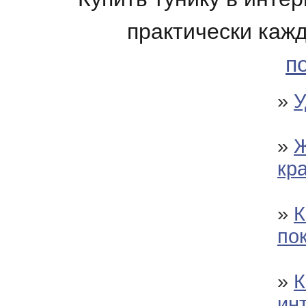
практически каж
п
»
У
»
Ж
кр
»
К
по
»
К
ин