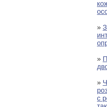
кож
ос
»
З
инт
оп
»
П
дв
»
Ч
ро
с 
так