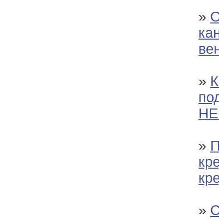
»
О
ка
ве
»
К
по
НЕ
»
П
кр
кр
»
С