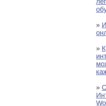
ле
об
»
И
он
»
К
ин
мо
ка
»
О
Ин
Wol