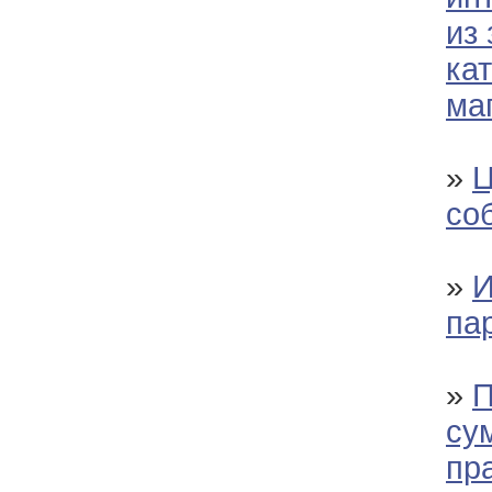
из
ка
ма
»
Ц
со
»
И
па
»
П
су
пр