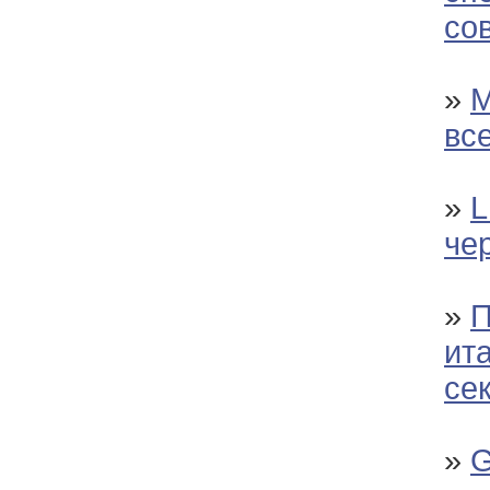
со
»
М
вс
»
L
че
»
П
ит
се
»
G