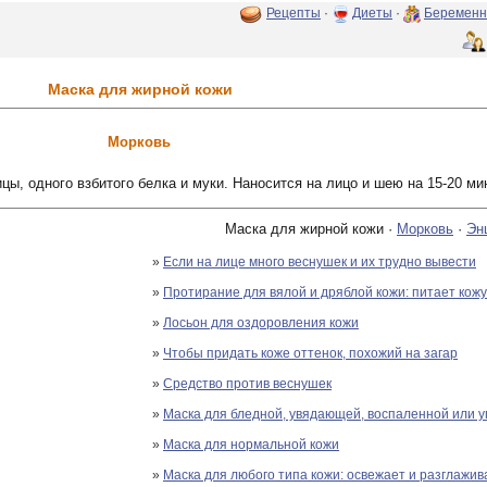
Рецепты
·
Диеты
·
Беременн
Маска для жирной кожи
Морковь
ы, одного взбитого белка и муки. Наносится на лицо и шею на 15-20 ми
Маска для жирной кожи ·
Морковь
·
Эн
»
Если на лице много веснушек и их трудно вывести
»
Протирание для вялой и дряблой кожи: питает кожу
»
Лосьон для оздоровления кожи
»
Чтобы придать коже оттенок, похожий на загар
»
Средство против веснушек
»
Маска для бледной, увядающей, воспаленной или у
»
Маска для нормальной кожи
»
Маска для любого типа кожи: освежает и разглажив