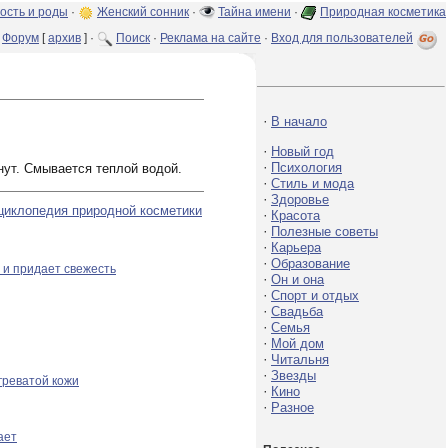
ость и роды
·
Женский сонник
·
Тайна имени
·
Природная косметика
Форум
[
архив
] ·
Поиск
·
Реклама на сайте
·
Вход для пользователей
·
В начало
·
Новый год
·
Психология
нут. Смывается теплой водой.
·
Стиль и мода
·
Здоровье
циклопедия природной косметики
·
Красота
·
Полезные советы
·
Карьера
·
Образование
 и придает свежесть
·
Он и она
·
Спорт и отдых
·
Свадьба
·
Семья
·
Мой дом
·
Читальня
·
Звезды
греватой кожи
·
Кино
·
Разное
ает