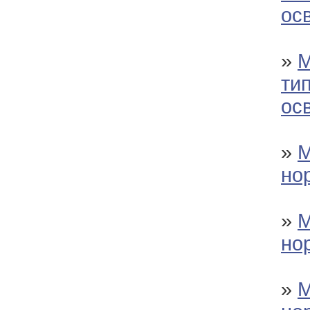
ос
»
М
тип
ос
»
М
но
»
М
но
»
М