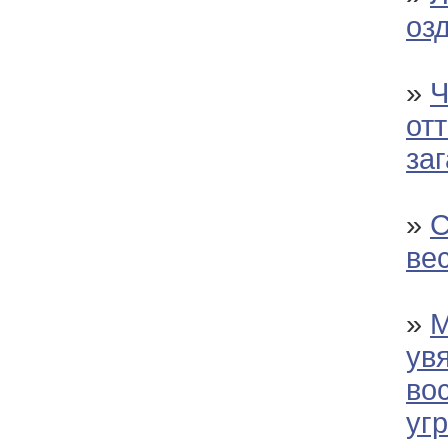
оз
»
Ч
от
за
»
С
ве
»
М
ув
во
уг