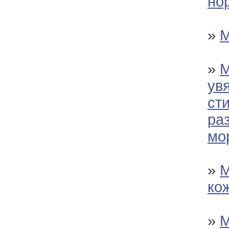
но
»
М
»
М
ув
ст
ра
мо
»
М
ко
»
М