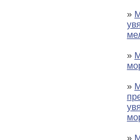
»
М
ув
ме
»
М
мо
»
М
пр
ув
мо
»
М