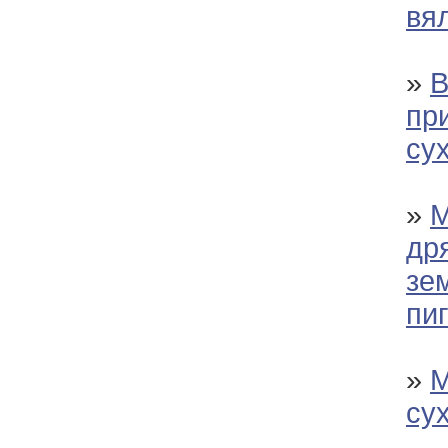
вя
»
В
пр
су
»
М
др
зе
пи
»
М
су