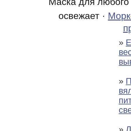
Маска для любого 
освежает ·
Морк
п
»
Е
ве
вы
»
П
вя
пи
св
»
Л