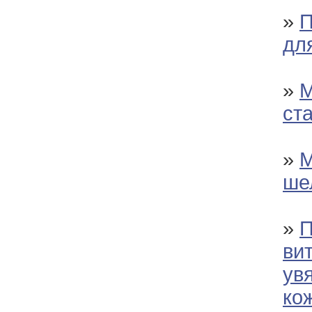
»
П
дл
»
М
ст
»
М
ше
»
П
ви
ув
ко