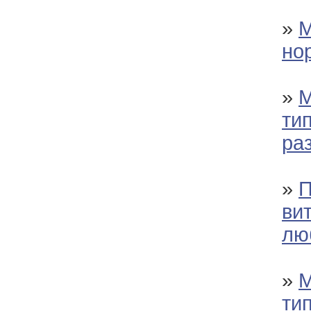
»
М
но
»
М
ти
ра
»
П
ви
лю
»
М
тип