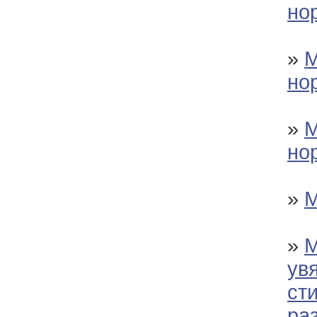
но
»
М
но
»
М
но
»
М
»
М
ув
ст
ра