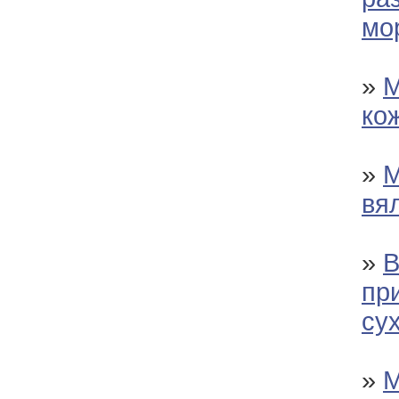
мо
»
М
ко
»
М
вя
»
В
пр
су
»
М