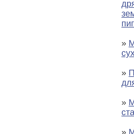
др
зе
пи
»
М
су
»
П
дл
»
М
ст
»
М