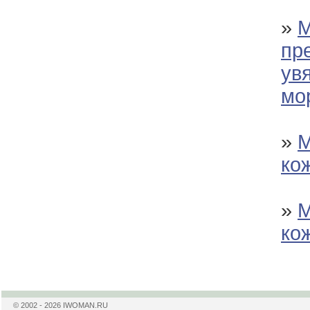
»
М
пр
ув
мо
»
М
ко
»
М
ко
© 2002 - 2026 IWOMAN.RU