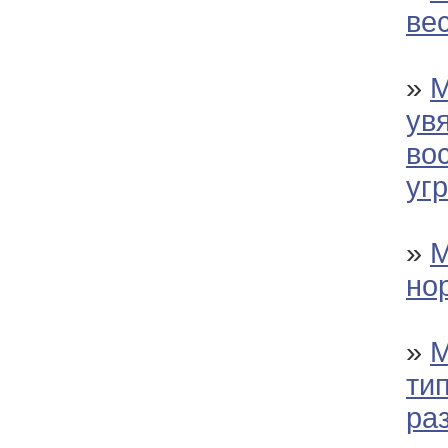
ве
»
М
ув
во
уг
»
М
но
»
М
ти
ра