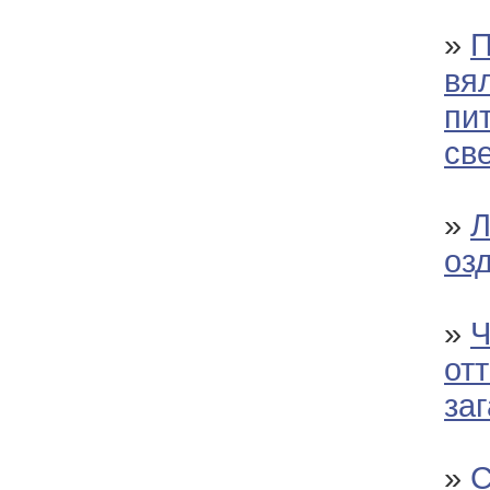
»
П
вя
пи
св
»
Л
оз
»
Ч
от
за
»
С