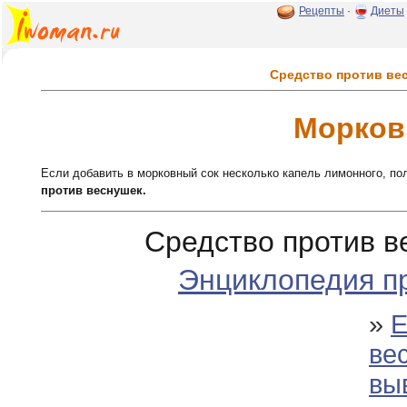
Рецепты
·
Диеты
Средство против ве
Морков
Если добавить в морковный сок несколько капель лимонного, п
против веснушек.
Средство против в
Энциклопедия п
»
Е
ве
вы