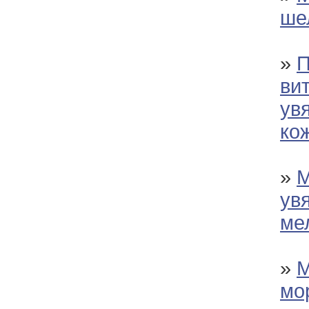
ше
»
П
ви
ув
ко
»
М
ув
ме
»
М
мо