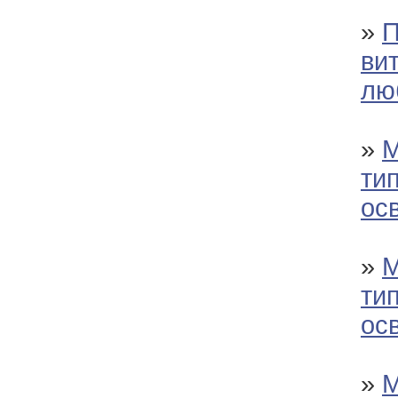
»
П
ви
лю
»
М
тип
ос
»
М
тип
ос
»
М