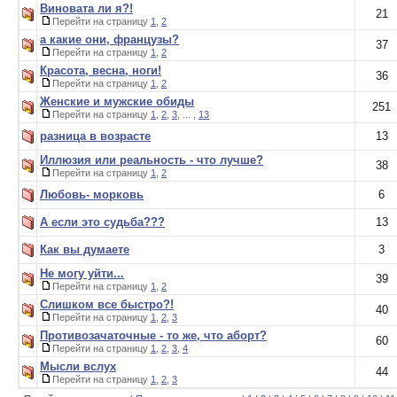
Виновата ли я?!
21
Перейти на страницу
1
,
2
а какие они, фpанцузы?
37
Перейти на страницу
1
,
2
Красота, весна, ноги!
36
Перейти на страницу
1
,
2
Женские и мужские обиды
251
Перейти на страницу
1
,
2
,
3
, ... ,
13
разница в возрасте
13
Иллюзия или реальность - что лучше?
38
Перейти на страницу
1
,
2
Любовь- морковь
6
А если это судьба???
13
Как вы думаете
3
Не могу уйти...
39
Перейти на страницу
1
,
2
Слишком все быстро?!
40
Перейти на страницу
1
,
2
,
3
Противозачаточные - то же, что аборт?
60
Перейти на страницу
1
,
2
,
3
,
4
Мысли вслух
44
Перейти на страницу
1
,
2
,
3