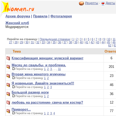
Рецепты
·
Диеты
Архив форума
|
Правила
|
Фотогалерея
Женский клуб
Модерируется:
Перейти на страницу
(
Предыдущая страница
|
1
|
2
|
3
|
4
|
5
|
6
|
7
|
8
|
9
|
10
|
11
27
|
28
|
29
|
30
|
31
|
32
|
33
|
34
|
35
|
36
|
37
|
38
|
39
|
40
|
41
|
42
|
43
|
44
|
45
|
46
62
|
6
Тема
Ответ
Классификация женщин: мужской вариант
6
Месяц до свадьбы, и проблема.
201
Перейти на страницу
1
,
2
,
3
, ... ,
11
Вторая жена женатого мужчины
23
Перейти на страницу
1
,
2
Я новенькая. Давайте знакомиться!!!
46
Перейти на страницу
1
,
2
,
3
Большой размер ноги
36
Перейти на страницу
1
,
2
любовь на расстояние- свеча или костер?
12
Приворот...
77
Перейти на страницу
1
,
2
,
3
,
4