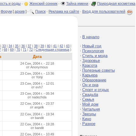
ость и роды
·
Женский сонник
·
Тайна имени
·
Природная косметика
Форум
[
архив
] ·
Поиск
·
Реклама на сайте
·
Вход для пользователей
·
В начало
·
Новый год
|
33
|
34
|
35
|
36
|
37
|
38
|
39
|
40
|
41
|
42
|
43
|
7
|
68
|
69
|
70
|
71
|
72
|
Следующая страница
)
·
Психология
·
Стиль и мода
в
Дата
·
Здоровье
24 Сен, 2004 г. - 22:18
·
Красота
от Anonymous
·
Полезные советы
23 Сен, 2004 г. - 13:36
·
Карьера
от Yohji
·
Образование
23 Сен, 2004 г. - 12:01
·
Он и она
от evh7
·
Спорт и отдых
23 Сен, 2004 г. - 05:34
·
Свадьба
от nadezhda
·
Семья
22 Сен, 2004 г. - 23:37
·
Мой дом
от angelk
·
Читальня
·
Звезды
22 Сен, 2004 г. - 19:34
от bandit
·
Кино
·
Разное
22 Сен, 2004 г. - 19:28
от bandit
22 Сен, 2004 г. - 10:49