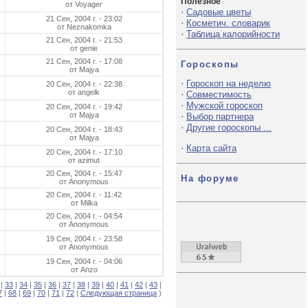
Полезное
от Voyager
·
Садовые цветы
21 Сен, 2004 г. - 23:02
·
Косметич. словарик
от Neznakomka
·
Таблица калорийности
21 Сен, 2004 г. - 21:53
от genie
21 Сен, 2004 г. - 17:08
Гороскопы
от Majya
·
Гороскоп на неделю
20 Сен, 2004 г. - 22:38
от angelk
·
Совместимость
·
Мужской гороскоп
20 Сен, 2004 г. - 19:42
от Majya
·
Выбор партнера
·
Другие гороскопы ...
20 Сен, 2004 г. - 18:43
от Majya
·
Карта сайта
20 Сен, 2004 г. - 17:10
от azimut
20 Сен, 2004 г. - 15:47
На форуме
от Anonymous
20 Сен, 2004 г. - 11:42
от Milka
20 Сен, 2004 г. - 04:54
от Anonymous
19 Сен, 2004 г. - 23:58
от Anonymous
19 Сен, 2004 г. - 04:06
от Anzo
|
33
|
34
|
35
|
36
|
37
|
38
|
39
|
40
|
41
|
42
|
43
|
7
|
68
|
69
|
70
|
71
|
72
|
Следующая страница
)