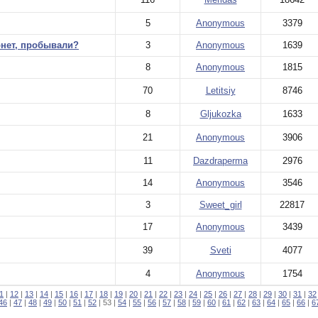
5
Anonymous
3379
рнет, пробывали?
3
Anonymous
1639
8
Anonymous
1815
70
Letitsiy
8746
8
Gljukozka
1633
21
Anonymous
3906
11
Dazdraperma
2976
14
Anonymous
3546
3
Sweet_girl
22817
17
Anonymous
3439
39
Sveti
4077
4
Anonymous
1754
1
|
12
|
13
|
14
|
15
|
16
|
17
|
18
|
19
|
20
|
21
|
22
|
23
|
24
|
25
|
26
|
27
|
28
|
29
|
30
|
31
|
32
46
|
47
|
48
|
49
|
50
|
51
|
52
| 53 |
54
|
55
|
56
|
57
|
58
|
59
|
60
|
61
|
62
|
63
|
64
|
65
|
66
|
6