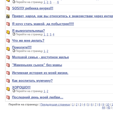
Перейти на страницу
1
,
2
,
3
, ... ,
6
SOS!!!У ребенка енурез!!!
Привет, народ, как вы относитесь к знакомствам через инте
Я хочу стать мамой, да побыстрее!!!!!
Я вымогательница?
Перейти на страницу
1
,
2
,
3
,
4
Что же мне делать?
Помогите!!!!
Перейти на страницу
1
,
2
Молодой семье - доступное жилье
"Маменькин сынок" без мамы
Интимная история из моей жизни.
Как воспитать мужчину?
ХОРОШО!!!
Перейти на страницу
1
,
2
Последний день моей любви…
Перейти на страницу
(
Предыдущая страница
|
1
|
2
|
3
|
4
|
5
|
6
|
7
|
8
|
9
|
10
|
1
44
|
45
|