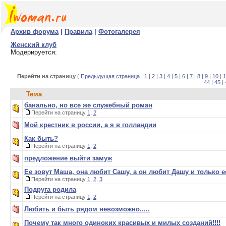
Архив форума
|
Правила
|
Фотогалерея
Женский клуб
Модерируется:
Перейти на страницу
(
Предыдущая страница
|
1
|
2
|
3
|
4
|
5
|
6
|
7
|
8
|
9
|
10
|
1
44
|
45
|
Тема
банально, но все же служебный роман
Перейти на страницу
1
,
2
Мой крестник в россии, а я в голландии
Как быть?
Перейти на страницу
1
,
2
предложение выйти замуж
Ее зовут Маша, она любит Сашу, а он любит Дашу и только ее
Перейти на страницу
1
,
2
,
3
Подруга родила
Перейти на страницу
1
,
2
Любить и быть рядом невозможно.....
Почему так много одиноких красивых и милых созданий!!!!