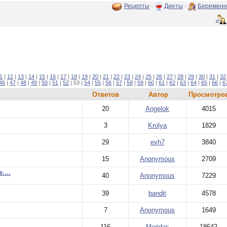
Рецепты
·
Диеты
·
Беременн
1
|
12
|
13
|
14
|
15
|
16
|
17
|
18
|
19
|
20
|
21
|
22
|
23
|
24
|
25
|
26
|
27
|
28
|
29
|
30
|
31
|
32
46
|
47
|
48
|
49
|
50
|
51
|
52
| 53 |
54
|
55
|
56
|
57
|
58
|
59
|
60
|
61
|
62
|
63
|
64
|
65
|
66
|
6
Ответов
Автор
Просмотро
20
Angelok
4015
3
Krolya
1829
29
evh7
3840
15
Anonymous
2709
....
40
Anonymous
7229
39
bandit
4578
7
Anonymous
1649
116
Meridas
18642