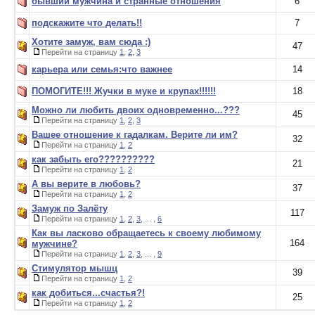
бывший мужчина и странные отношения
6
подскажите что делать!!
7
Хотите замуж, вам сюда :)
47
Перейти на страницу
1
,
2
,
3
карьера или семья:что важнее
14
ПОМОГИТЕ!!! Жучки в муке и крупах!!!!!!
18
Можно ли любить двоих одновременно...???
45
Перейти на страницу
1
,
2
,
3
Вашее отношение к гадалкам. Верите ли им?
32
Перейти на страницу
1
,
2
как забыть его??????????
21
Перейти на страницу
1
,
2
А вы верите в любовь?
37
Перейти на страницу
1
,
2
Замуж по Залёту
117
Перейти на страницу
1
,
2
,
3
, ... ,
6
Как вы ласково обращаетесь к своему любимому
164
мужчине?
Перейти на страницу
1
,
2
,
3
, ... ,
9
Стимулятор мышц
39
Перейти на страницу
1
,
2
как добиться...счастья?!
25
Перейти на страницу
1
,
2