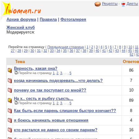
Рецепты
·
Диеты
Архив форума
|
Правила
|
Фотогалерея
Женский клуб
Модерируется:
Перейти на страницу
(
Предыдущая страница
|
1
|
2
|
3
|
4
|
5
|
6
|
7
|
8
|
9
|
10
|
11
27
|
28
|
29
|
30
|
31
|
32
|
33
|
34
|
35
|
36
|
37
|
38
|
39
|
40
|
41
|
42
|
43
|
44
|
45
|
46
62
|
6
Тема
Ответо
Верность, какая она?
86
Перейти на страницу
1
,
2
,
3
, ... ,
5
когда начинаешь подозревать...что делать?
7
почему он так поступает со мной??
10
На х.. сесть и рыбку съесть...
89
Перейти на страницу
1
,
2
,
3
, ... ,
5
Как быть,если парень слишком быстро кончает??
8
я боюсь начинать новые отношения
4
кто растался не давно со своим парнем?
16