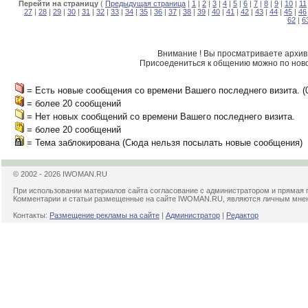
Перейти на страницу
(
Предыдущая страница
|
1
|
2
|
3
|
4
|
5
|
6
|
7
|
8
|
9
|
10
|
11
27
|
28
|
29
|
30
|
31
|
32
|
33
|
34
|
35
|
36
|
37
|
38
|
39
|
40
|
41
|
42
|
43
|
44
|
45
|
46
62
|
6
Внимание ! Вы просматриваете архив 
Присоедениться к общению можно по нов
= Есть новые сообщения со времени Вашего последнего визита. (01 
= более 20 сообщений
= Нет новых сообщений со времени Вашего последнего визита.
= более 20 сообщений
= Тема заблокирована (Сюда нельзя посылать новые сообщения)
© 2002 - 2026 IWOMAN.RU
При использовании материалов сайта согласование с администратором и прямая 
Комментарии и статьи размещенные на сайте IWOMAN.RU, являются личным мнени
Контакты:
Размещение рекламы на сайте
|
Администратор
|
Редактор