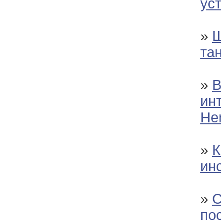
ус
»
Ш
та
»
В
ин
Her
»
К
ин
»
С
по