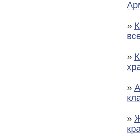
Ар
»
К
вс
»
К
хр
»
А
кл
»
Ж
кр