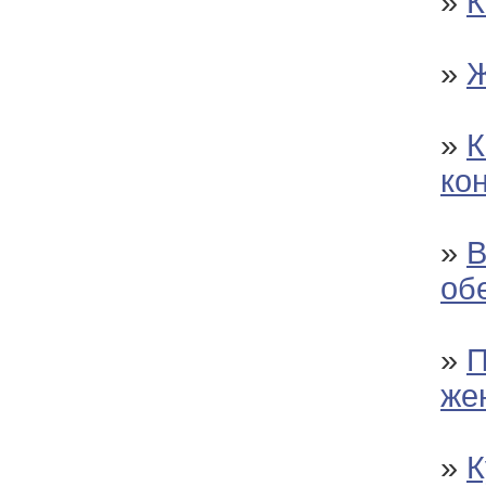
»
К
»
Ж
»
К
ко
»
В
об
»
П
же
»
К