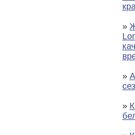
кр
»
Ж
Lon
ка
вр
»
А
се
»
К
бе