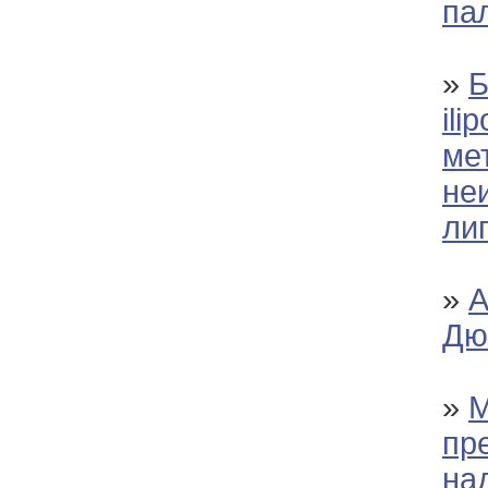
па
»
Б
ili
ме
не
ли
»
А
Дю
»
М
пр
на