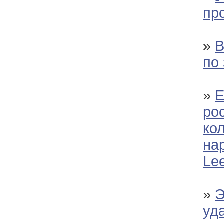
пр
»
В
по
»
Е
ро
ко
на
Le
»
Э
уд