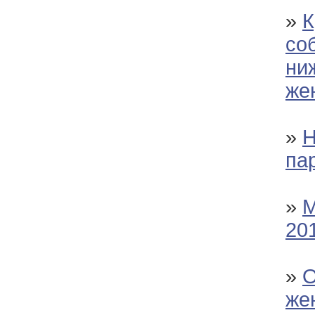
»
К
со
ни
же
»
Н
па
»
М
20
»
О
же