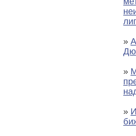
ме
не
ли
»
А
Дю
»
М
пр
на
»
И
би