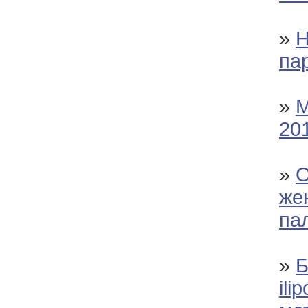
»
Н
па
»
М
20
»
О
же
па
»
Б
ili