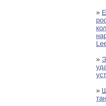
»
Е
ро
ко
на
Le
»
Э
уд
ус
»
Ш
та