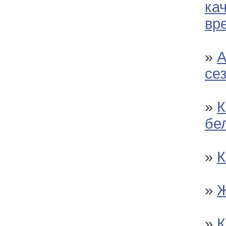
ка
вр
»
А
се
»
К
бе
»
К
»
Ж
»
К