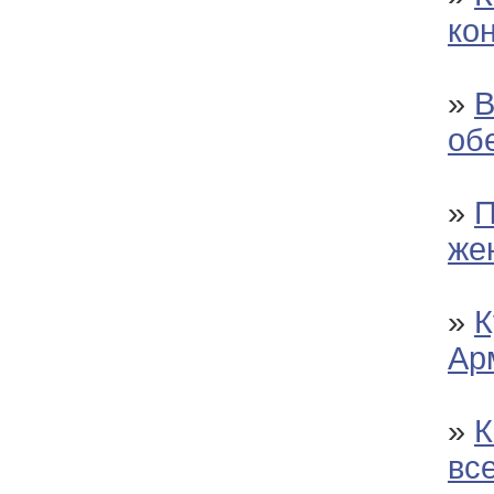
ко
»
В
об
»
П
же
»
К
Ар
»
К
вс