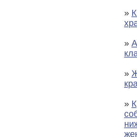
»
К
хр
»
А
кл
»
Ж
кр
»
К
со
ни
же