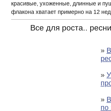
красивые, ухоженные, длинные и пу
флакона хватает примерно на 12 нед
Все для роста.. ресни
»
В
ре
»
У
пр
»
В
по