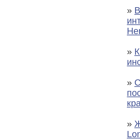
»
В
ин
Her
»
К
ин
»
С
по
кр
»
Ж
Lon