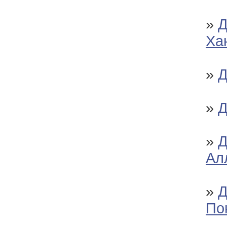
»
Д
Ха
»
Д
»
Д
»
Д
Ал
»
Д
По