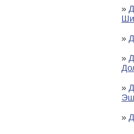
»
Д
Ши
»
Д
»
Д
До
»
Д
Э
»
Д