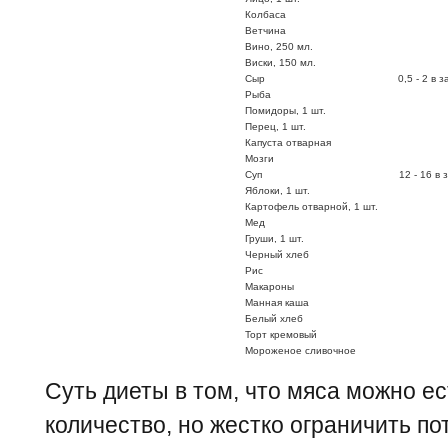
Колбаса
Ветчина
Вино, 250 мл.
Виски, 150 мл.
Сыр
0,5 - 2 в 
Рыба
Помидоры, 1 шт.
Перец, 1 шт.
Капуста отварная
Мозги
Суп
12 - 16 в
Яблоки, 1 шт.
Картофель отварной, 1 шт.
Мед
Груши, 1 шт.
Черный хлеб
Рис
Макароны
Манная каша
Белый хлеб
Торт кремовый
Мороженое сливочное
Суть диеты в том, что мяса можно е
количество, но жестко ограничить по