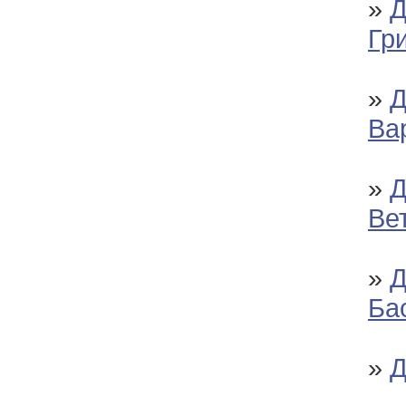
»
Д
Гр
»
Д
Ва
»
Д
Ве
»
Д
Ба
»
Д