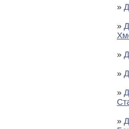
»
Д
»
Д
Хм
»
Д
»
Д
»
Д
Ст
»
Д