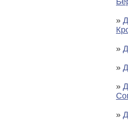
Бе
»
Д
Кр
»
Д
»
Д
»
Д
Со
»
Д