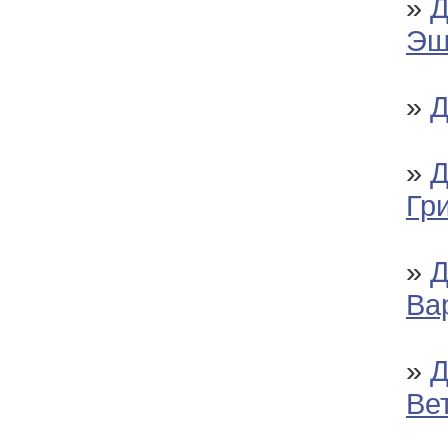
»
Д
Э
»
Д
»
Д
Гр
»
Д
Ва
»
Д
Ве