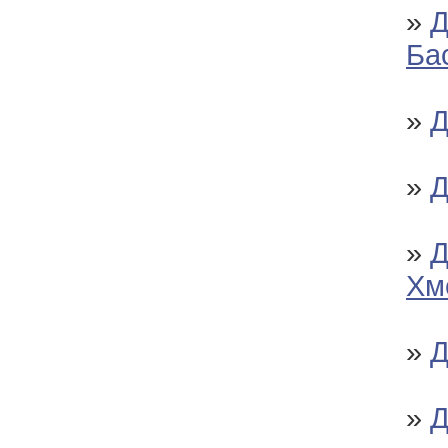
»
Д
Ба
»
Д
»
Д
»
Д
Хм
»
Д
»
Д