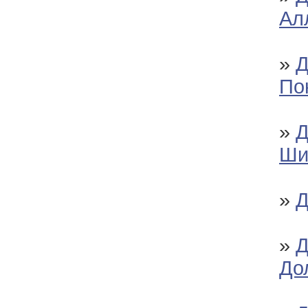
Ал
»
Д
По
»
Д
Ши
»
Д
»
Д
До