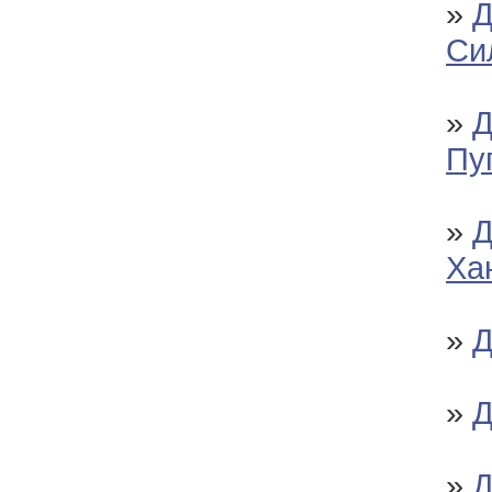
»
Д
Си
»
Д
Пу
»
Д
Ха
»
Д
»
Д
»
Д