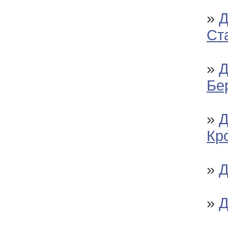
»
Д
Ст
»
Д
Бе
»
Д
Кр
»
Д
»
Д