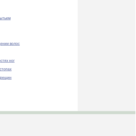
мытьем
дении волос
стях ног
стопах
трещин