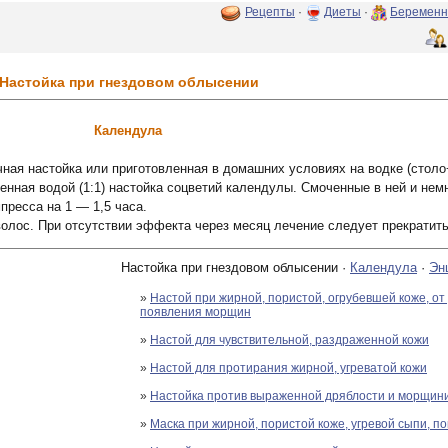
Рецепты
·
Диеты
·
Беременн
Настойка при гнездовом облысении
Календула
чная настойка или приготовленная в домашних условиях на водке (сто
денная водой (1:1) настойка соцветий календулы. Смоченные в ней и нем
пресса на 1 — 1,5 часа.
олос. При отсутствии эффекта через месяц лечение следует прекратить
Настойка при гнездовом облысении ·
Календула
·
Эн
»
Настой при жирной, пористой, огрубевшей коже, от
появления морщин
»
Настой для чувствительной, раздраженной кожи
»
Настой для протирания жирной, угреватой кожи
»
Настойка против выраженной дряблости и морщини
»
Маска при жирной, пористой коже, угревой сыпи, п