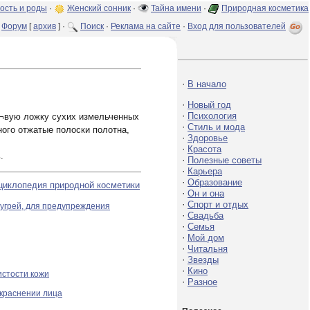
ость и роды
·
Женский сонник
·
Тайна имени
·
Природная косметика
Форум
[
архив
] ·
Поиск
·
Реклама на сайте
·
Вход для пользователей
·
В начало
·
Новый год
·
Психология
ло¬вую ложку сухих измельченных
·
Стиль и мода
ного отжатые полоски полотна,
·
Здоровье
·
Красота
.
·
Полезные советы
·
Карьера
·
Образование
циклопедия природной косметики
·
Он и она
·
Спорт и отдых
 угрей, для предупреждения
·
Свадьба
·
Семья
·
Мой дом
·
Читальня
·
Звезды
·
Кино
стости кожи
·
Разное
окраснении лица