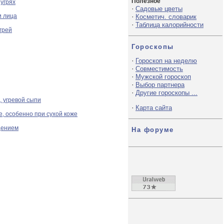
Полезное
угрях
·
Садовые цветы
и лица
·
Косметич. словарик
·
Таблица калорийности
грей
Гороскопы
·
Гороскоп на неделю
·
Совместимость
·
Мужской гороскоп
·
Выбор партнера
·
Другие гороскопы ...
 угревой сыпи
·
Карта сайта
е, особенно при сухой коже
щением
На форуме