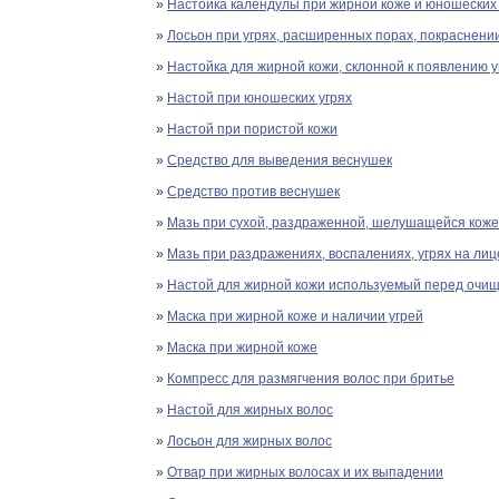
»
Настойка календулы при жирной коже и юношеских 
»
Лосьон при угрях, расширенных порах, покраснени
»
Настойка для жирной кожи, склонной к появлению у
»
Настой при юношеских угрях
»
Настой при пористой кожи
»
Средство для выведения веснушек
»
Средство против веснушек
»
Мазь при сухой, раздраженной, шелушащейся коже,
»
Мазь при раздражениях, воспалениях, угрях на лиц
»
Настой для жирной кожи используемый перед очи
»
Маска при жирной коже и наличии угрей
»
Маска при жирной коже
»
Компресс для размягчения волос при бритье
»
Настой для жирных волос
»
Лосьон для жирных волос
»
Отвар при жирных волосах и их выпадении