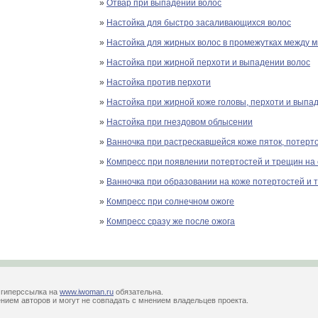
»
Отвар при выпадении волос
»
Настойка для быстро засаливающихся волос
»
Настойка для жирных волос в промежутках между 
»
Настойка при жирной перхоти и выпадении волос
»
Настойка против перхоти
»
Настойка при жирной коже головы, перхоти и выпа
»
Настойка при гнездовом облысении
»
Ванночка при растрескавшейся коже пяток, потерто
»
Компресс при появлении потертостей и трещин на 
»
Ванночка при образовании на коже потертостей и 
»
Компресс при солнечном ожоге
»
Компресс сразу же после ожога
 гиперссылка на
www.iwoman.ru
обязательна.
ем авторов и могут не совпадать с мнением владельцев проекта.