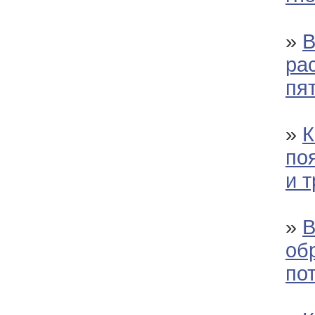
»
В
ра
пят
»
К
по
и 
»
В
об
по