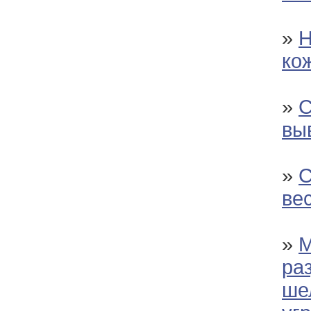
»
Н
ко
»
С
вы
»
С
ве
»
М
ра
ше