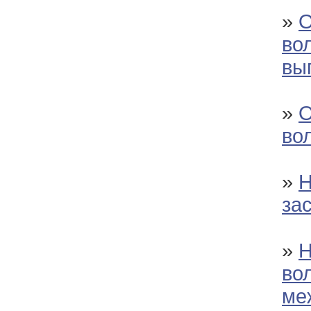
»
О
во
вы
»
О
во
»
Н
за
»
Н
во
ме