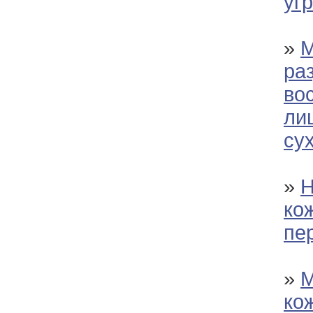
уг
»
М
ра
во
ли
су
»
Н
ко
пе
»
М
ко