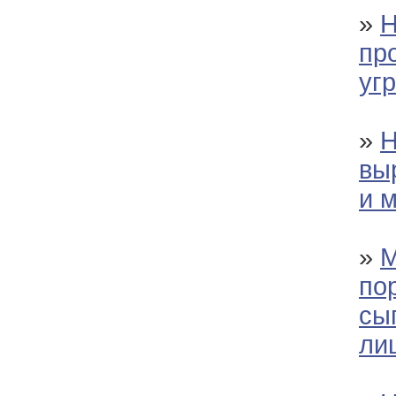
»
Н
пр
уг
»
Н
вы
и 
»
М
по
сы
ли