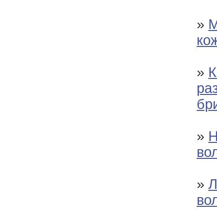
»
М
ко
»
К
ра
бр
»
Н
во
»
Л
во