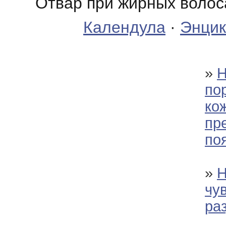
Отвар при жирных волоса
Календула
·
Энцик
»
Н
по
кож
пр
по
»
Н
чу
ра