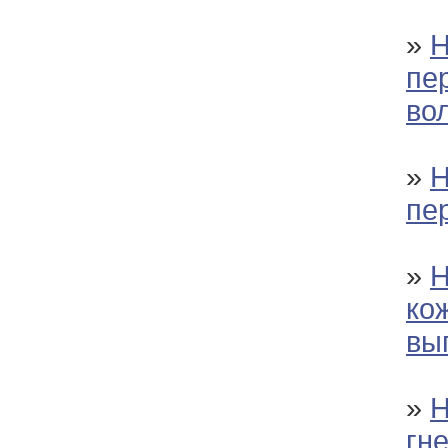
»
Н
пе
во
»
Н
пе
»
Н
ко
вы
»
Н
гн