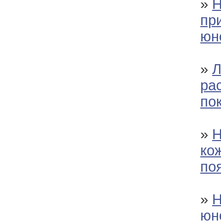
»
Н
пр
юн
»
Л
ра
по
»
Н
ко
по
»
Н
юн