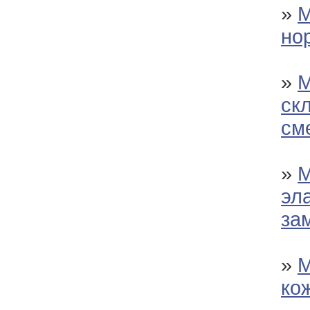
»
М
но
»
М
ск
см
»
М
эл
за
»
М
ко