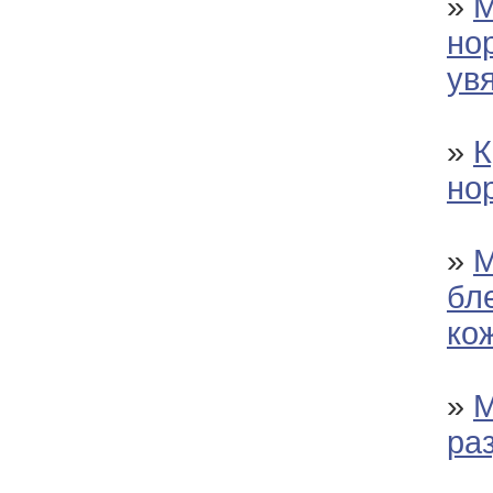
»
М
но
ув
»
К
но
»
М
бл
ко
»
М
ра