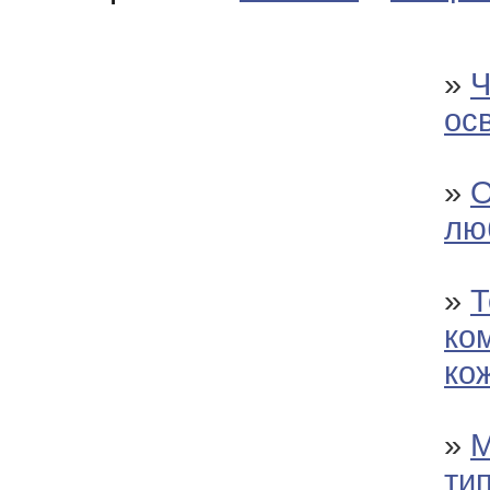
»
Ч
ос
»
О
лю
»
Т
ко
ко
»
М
ти