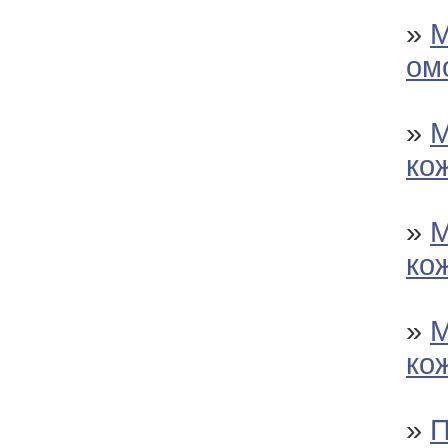
»
М
ом
»
М
ко
»
М
ко
»
М
ко
»
П