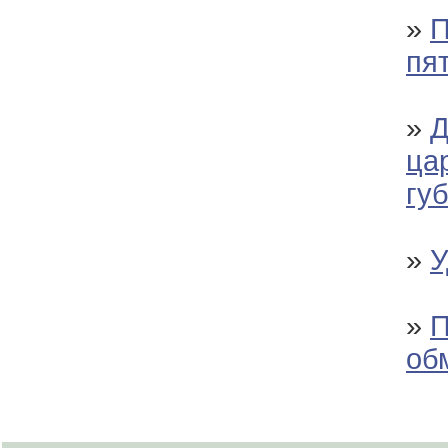
»
П
пя
»
Д
ца
губ
»
У
»
П
об