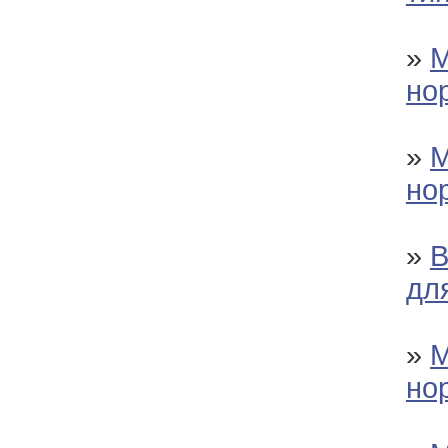
»
М
но
»
М
но
»
В
дл
»
М
но