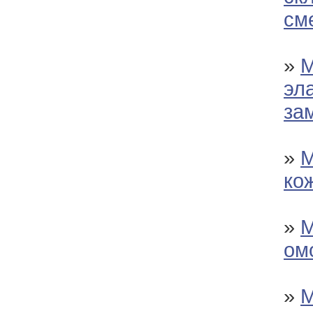
см
»
М
эл
за
»
М
ко
»
М
ом
»
М