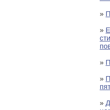
»
П
»
Е
сти
по
»
П
»
П
пя
»
Д