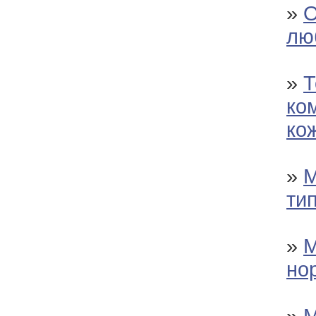
»
О
лю
»
Т
ко
ко
»
М
ти
»
М
но
»
М