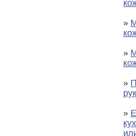
ко
»
М
ко
»
М
ко
»
П
ру
»
Е
ку
ил