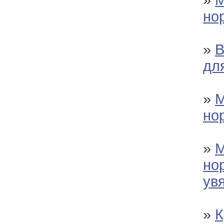
но
»
В
дл
»
М
но
»
М
но
ув
»
К