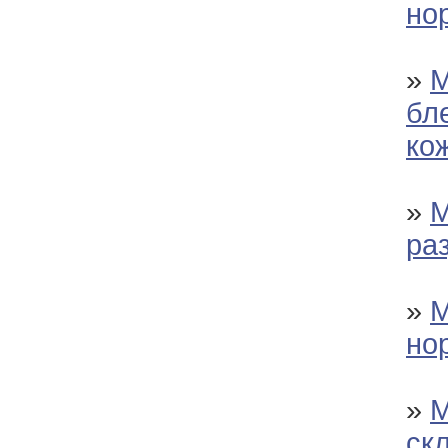
но
»
М
бл
ко
»
М
ра
»
М
но
»
М
ск