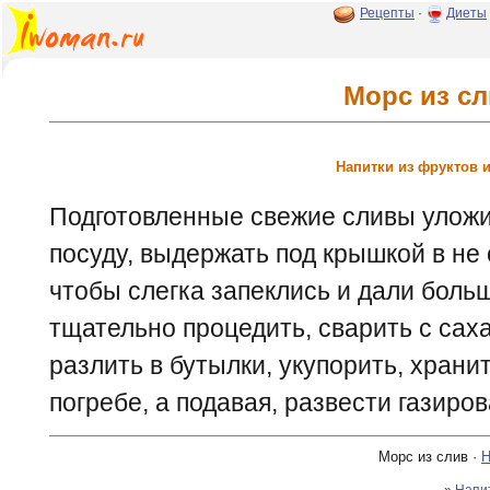
Рецепты
·
Диеты
Морс из с
Напитки из фруктов и
Подготовленные свежие сливы улож
посуду, выдержать под крышкой в не
чтобы слегка запеклись и дали боль
тщательно процедить, сварить с саха
разлить в бутылки, укупорить, храни
погребе, а подавая, развести газиро
Морс из слив ·
Н
»
Напи