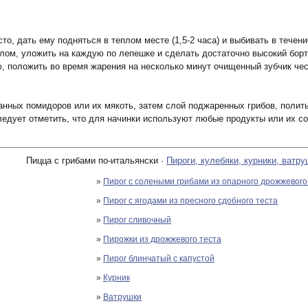
о, дать ему подняться в теплом месте (1,5-2 часа) и выбивать в течени
ом, уложить на каждую по лепешке и сделать достаточно высокий борти
 положить во время жарения на несколько минут очищенный зубчик чесн
анных помидоров или их мякоть, затем слой поджаренных грибов, полит
едует отметить, что для начинки используют любые продукты или их со
Пицца с грибами по-итальянски ·
Пироги, кулебяки, курники, ватру
»
Пирог с солеными грибами из опарного дрожжевого
»
Пирог с ягодами из пресного сдобного теста
»
Пирог сливочный
»
Пирожки из дрожжевого теста
»
Пирог блинчатый с капустой
»
Курник
»
Ватрушки