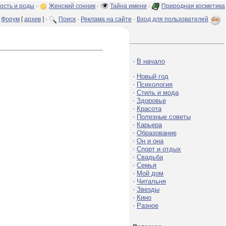
ость и роды
·
Женский сонник
·
Тайна имени
·
Природная косметика
Форум
[
архив
] ·
Поиск
·
Реклама на сайте
·
Вход для пользователей
·
В начало
·
Новый год
·
Психология
·
Стиль и мода
·
Здоровье
·
Красота
·
Полезные советы
·
Карьера
·
Образование
·
Он и она
·
Спорт и отдых
·
Свадьба
·
Семья
·
Мой дом
·
Читальня
·
Звезды
·
Кино
·
Разное