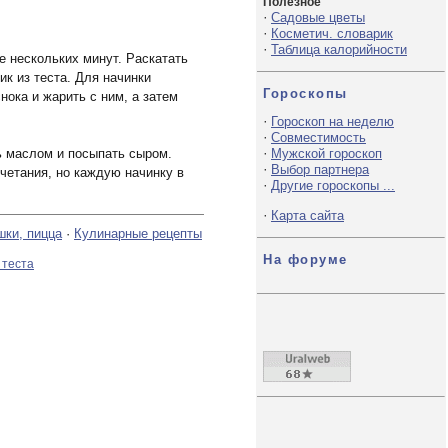
Полезное
·
Садовые цветы
·
Косметич. словарик
·
Таблица калорийности
е нескольких минут. Раскатать
к из теста. Для начинки
Гороскопы
ока и жарить с ним, а затем
·
Гороскоп на неделю
·
Совместимость
·
Мужской гороскоп
ь маслом и посыпать сыром.
·
Выбор партнера
четания, но каждую начинку в
·
Другие гороскопы ...
·
Карта сайта
шки, пицца
·
Кулинарные рецепты
На форуме
 теста