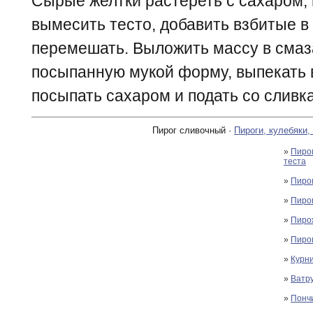
Сырые желтки растереть с сахаром, 
вымесить тесто, добавить взбитые в 
перемешать. Выложить массу в сма
посыпанную мукой форму, выпекать в
посыпать сахаром и подать со сливк
Пирог сливочный ·
Пироги, кулебяки,
»
Пирог
теста
»
Пирог
»
Пиро
»
Пирож
»
Пирог
»
Курн
»
Ватр
»
Понч