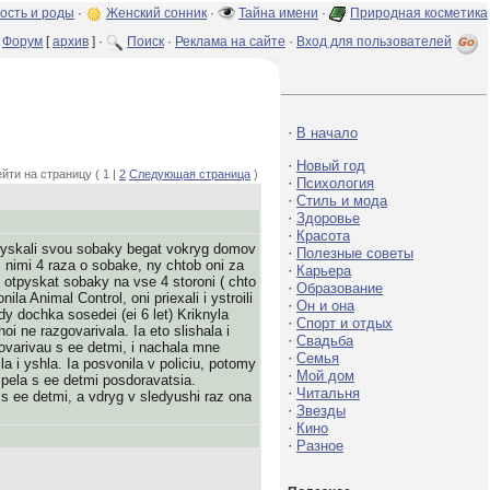
ость и роды
·
Женский сонник
·
Тайна имени
·
Природная косметика
Форум
[
архив
] ·
Поиск
·
Реклама на сайте
·
Вход для пользователей
·
В начало
·
Новый год
йти на страницу ( 1 |
2
Следующая страница
)
·
Психология
·
Стиль и мода
·
Здоровье
·
Красота
pyskali svou sobaky begat vokryg domov
·
Полезные советы
s nimi 4 raza o sobake, ny chtob oni za
·
Карьера
ali otpyskat sobaky na vse 4 storoni ( chto
·
Образование
 Animal Control, oni priexali i ystroili
·
Он и она
dy dochka sosedei (ei 6 let) Kriknyla
·
Спорт и отдых
i ne razgovarivala. Ia eto slishala i
·
Свадьба
govarivau s ee detmi, i nachala mne
·
Семья
a i yshla. Ia posvonila v policiu, potomy
·
Мой дом
spela s ee detmi posdoravatsia.
·
Читальня
s ee detmi, a vdryg v sledyushi raz ona
·
Звезды
·
Кино
·
Разное