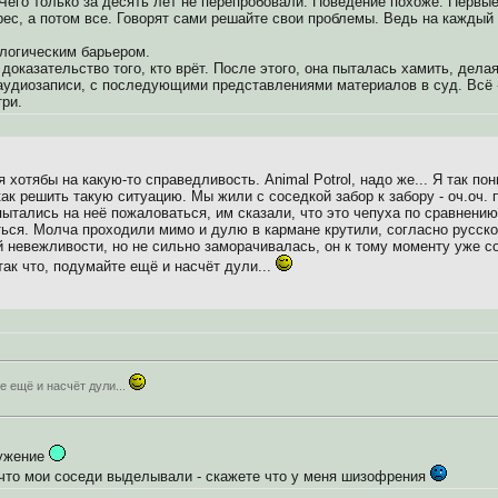
 Чего только за десять лет не перепробовали. Поведение похоже. Первы
рес, а потом все. Говорят сами решайте свои проблемы. Ведь на каждый
ологическим барьером.
доказательство того, кто врёт. После этого, она пыталась хамить, дела
аудиозаписи, с последующими представлениями материалов в суд. Всё - 
три.
хотябы на какую-то справедливость. Animal Potrol, надо же... Я так по
ак решить такую ситуацию. Мы жили с соседкой забор к забору - оч.оч. 
пытались на неё пожаловаться, им сказали, что это чепуха по сравнени
ться. Молча проходили мимо и дулю в кармане крутили, согласно русск
 невежливости, но не сильно заморачивалась, он к тому моменту уже с
так что, подумайте ещё и насчёт дули...
е ещё и насчёт дули...
ружение
 что мои соседи выделывали - скажете что у меня шизофрения