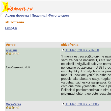
Архив форума
|
Правила
|
Фотогалерея
shizofrenia
Беседка
Автор
shizofrenia
apelsin
15 Мар, 2007 г. - 09:50
Y menia est socedi(kotorix ne nav
sami za nei ne nabludaut, i eta so
nei sledili i vigylivali kak vse nor
Сообщений: 487
ne legalno po zakonam U.S) I v och
im vzbychky. Eto slychilos na pros
mne "Hi, how are you?" Ia eshe ne 
prodolshala rabotat v sady, kogda 
ygroshat fizicheskoi rasspravoi. Ko
chto ona mne ygroshala. Policia pr
Policeiski porekomendoval s nimi 
pridymaet chto Ia ee detei sexyaln
ViceVersa
15 Мар, 2007 г. - 11:05