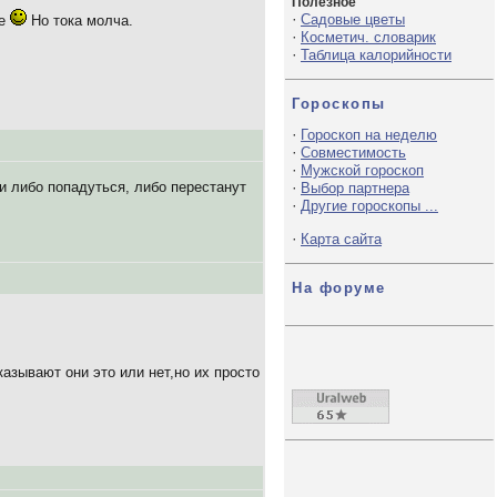
Полезное
·
Садовые цветы
ре
Но тока молча.
·
Косметич. словарик
·
Таблица калорийности
Гороскопы
·
Гороскоп на неделю
·
Совместимость
·
Мужской гороскоп
и либо попадуться, либо перестанут
·
Выбор партнера
·
Другие гороскопы ...
·
Карта сайта
На форуме
азывают они это или нет,но их просто