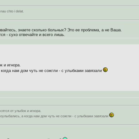
au chto i delat.
ивайтесь, знаете сколько больных? Это ее проблема, а не Ваша.
ся - сухо отвечайте и всего лишь.
к и игнора.
 когда нам дом чуть не сожгли - с улыбками завязали
сятся от улыбок и игнора.
поулыбались, а когда нам дом чуть не сожгли - с улыбками завязали