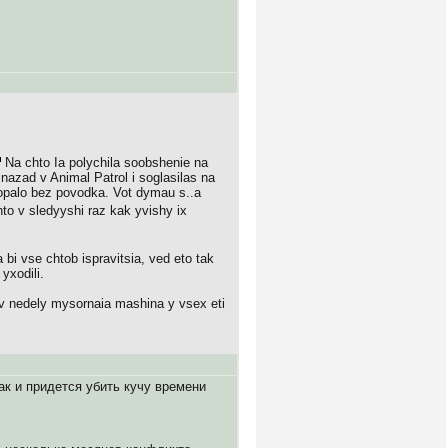
Na chto Ia polychila soobshenie na
 nazad v Animal Patrol i soglasilas na
popalo bez povodka. Vot dymau s..a
to v sledyyshi raz kak yvishy ix
 bi vse chtob ispravitsia, ved eto tak
yxodili.
 v nedely mysornaia mashina y vsex eti
ак и придется убить кучу времени