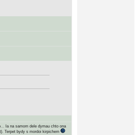
 no... Ia na samom dele dymau chto ona
at). Terpet bydy s mordoi kirpichem