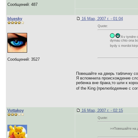
Сообщений: 487
bluesky
16 Мар, 2007 г. - 01:04
Quote:
A v tyndre o
dymau chto ona bol
bydy s mordoi kir
Сообщений: 3527
Повешайте на дверь табличку с
Я вспомнила происхождение сло
ребенка вне брака,то шли к кор
of the King (прелюбодеяние с с
Vottakoy
16 Мар, 2007 г. - 02:15
Quote:
>>Повешайте на 