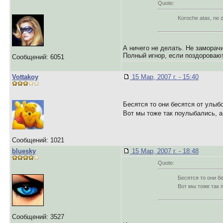
Quote:
Koroche atas, ne zn
А ничего не делать. Не заморач
Полный игнор, если поздоровают
Сообщений: 6051
Vottakoy
15 Мар, 2007 г. - 15:40
Бесятся то они бесятся от улыбо
Вот мы тоже так поулыбались, а
Сообщений: 1021
bluesky
15 Мар, 2007 г. - 18:48
Quote:
Бесятся то они бе
Вот мы тоже так 
Сообщений: 3527