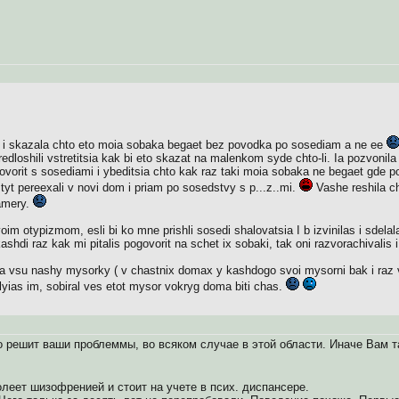
ol i skazala chto eto moia sobaka begaet bez povodka po sosediam a ne ee
edloshili vstretitsia kak bi eto skazat na malenkom syde chto-li. Ia pozvonila
ovorit s sosediami i ybeditsia chto kak raz taki moia sobaka ne begaet gde 
tyt pereexali v novi dom i priam po sosedstvy s p...z..mi.
Vashe reshila ch
amery.
oim otypizmom, esli bi ko mne prishli sosedi shalovatsia I b izvinilas i sdelala
ashdi raz kak mi pitalis pogovorit na schet ix sobaki, tak oni razvorachivalis i 
ila vsu nashy mysorky ( v chastnix domax y kashdogo svoi mysorni bak i raz
lyias im, sobiral ves etot mysor vokryg doma biti chas.
 решит ваши проблеммы, во всяком случае в этой области. Иначе Вам т
леет шизофренией и стоит на учете в псих. диспансере.