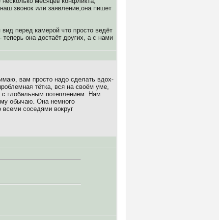
е несколько месяцев конфликта,
 наш звонок или заявление,она пишет
я вид перед камерой что просто ведёт
теперь она достаёт других, а с нами
нимаю, вам просто надо сделать вдох-
проблемная тётка, вся на своём уме,
ю с глобальным потеплением. Нам
ому обычаю. Она немного
о всеми соседями вокруг