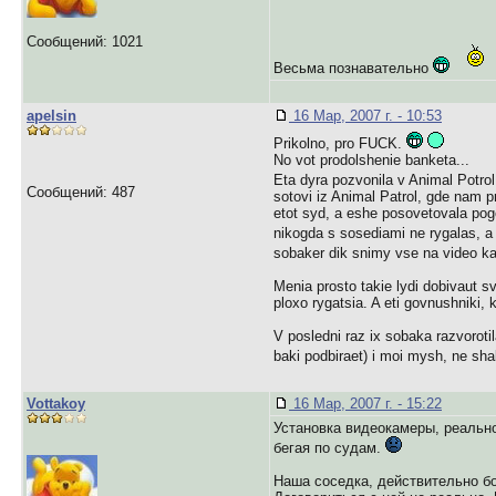
Сообщений: 1021
Весьма познавательно
apelsin
16 Мар, 2007 г. - 10:53
Prikolno, pro FUCK.
No vot prodolshenie banketa...
Eta dyra pozvonila v Animal Potr
Сообщений: 487
sotovi iz Animal Patrol, gde nam pr
etot syd, a eshe posovetovala pog
nikogda s sosediami ne rygalas, a 
sobaker dik snimy vse na video k
Menia prosto takie lydi dobivaut sv
ploxo rygatsia. A eti govnushniki, k
V posledni raz ix sobaka razvorot
baki podbiraet) i moi mysh, ne sha
Vottakoy
16 Мар, 2007 г. - 15:22
Установка видеокамеры, реально
бегая по судам.
Наша соседка, действительно бо