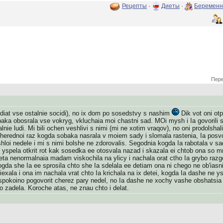
Рецепты
·
Диеты
·
Беременн
Пере
idiat vse ostalnie socidi), no ix dom po sosedstvy s nashim
Dik vot oni ot
baka obosrala vse vokryg, vkluchaia moi chastni sad. MOi mysh i Ia govorili 
malnie ludi. Mi bili ochen veshlivi s nimi (mi ne xotim vraqov), no oni prodolsh
erednoi raz kogda sobaka nasrala v moiem sady i slomala rastenia, Ia posvonila
hloi nedele i mi s nimi bolshe ne zdorovalis. Segodnia kogda Ia rabotala v sa
yspela otkrit rot kak sosedka ee otosvala nazad i skazala ei chtob ona so mno
eta nenormalnaia madam viskochila na ylicy i nachala orat ctho Ia grybo raz
gda she Ia ee sprosila chto she Ia sdelala ee detiam ona ni chego ne ob'iasnil
iexala i ona im nachala vrat chto Ia krichala na ix detei, kogda Ia dashe ne y
spokoino pogovorit cherez pary nedel, no Ia dashe ne xochy vashe obshatsia 
o zadela. Koroche atas, ne znau chto i delat.