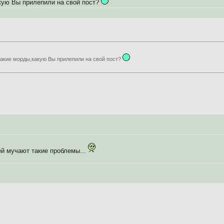
акую Вы прилепили на свой пост?
такие морды,какую Вы прилепили на свой пост?
ей мучают такие проблемы...