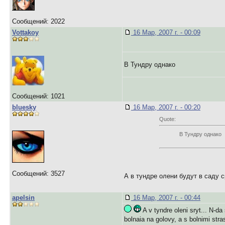
Сообщений: 2022
Vottakoy
16 Мар, 2007 г. - 00:09
В Тундру однако
Сообщений: 1021
bluesky
16 Мар, 2007 г. - 00:20
Quote:
В Тундру однако
Сообщений: 3527
А в тундре олени будут в саду с
apelsin
16 Мар, 2007 г. - 00:44
A v tyndre oleni sryt... N-d
bolnaia na golovy, a s bolnimi str