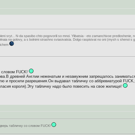
leni sryt... N-da spasibo chto pogovorili so mnoi. Ylibatsia - eto zamanchivoe predloshenie, 
naia na golovy, a s bolnimi strashno sviasivatsia. Dolgo raspisivat no oni (mysh s shenoi s g
pichem
о словом FUCK!
ва.В древней Англии неженатым и незамужним запрещалось заниматься 
олю и просили разрешения.Он выдавал табличку со аббревиатурой FUCK,ч
огласия короля).Эту табличку надо было повесить на свое жилище!
дверь табличку со словом FUCK!