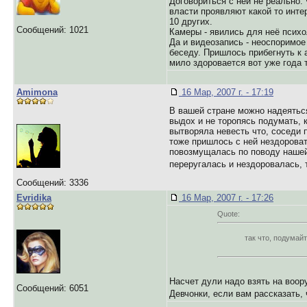
Договориться с ней не реально.
власти проявляют какой то инте
10 других.
Сообщений: 1021
Камеры - явились для неё псих
Да и видеозапись - неоспоримое 
беседу. Пришлось прибегнуть к 
мило здоровается вот уже года 
Amimona
16 Мар, 2007 г. - 17:19
В вашей стране можно надеяться 
выдох и не торопясь подумать, к
вытворяла невесть что, соседи 
тоже пришлось с ней нездорова
повозмущалась по поводу нашей
переругалась и нездоровалась, 
Сообщений: 3336
Evridika
16 Мар, 2007 г. - 17:26
Quote:
так что, подумайт
Насчет дули надо взять на воо
Сообщений: 6051
Девчонки, если вам рассказать,