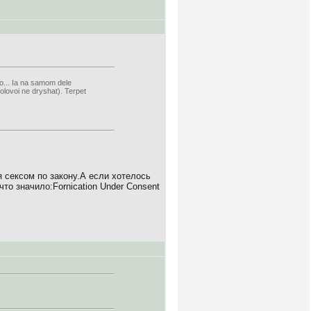
no... Ia na samom dele
olovoi ne dryshat). Terpet
сексом по закону.А если хотелось
то значило:Fornication Under Consent