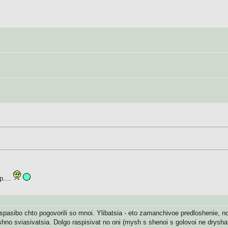
р....
a spasibo chto pogovorili so mnoi. Ylibatsia - eto zamanchivoe predloshenie,
ashno sviasivatsia. Dolgo raspisivat no oni (mysh s shenoi s golovoi ne drysh