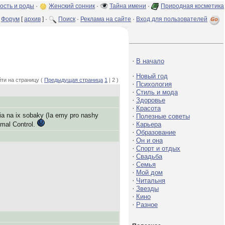
ость и роды
·
Женский сонник
·
Тайна имени
·
Природная косметика
Форум
[
архив
] ·
Поиск
·
Реклама на сайте
·
Вход для пользователей
·
В начало
·
Новый год
ти на страницу (
Предыдущая страница
1
| 2 )
·
Психология
·
Стиль и мода
·
Здоровье
·
Красота
ia na ix sobaky (Ia emy pro nashy
·
Полезные советы
·
imal Control.
Карьера
·
Образование
·
Он и она
·
Спорт и отдых
·
Свадьба
·
Семья
·
Мой дом
·
Читальня
·
Звезды
·
Кино
·
Разное