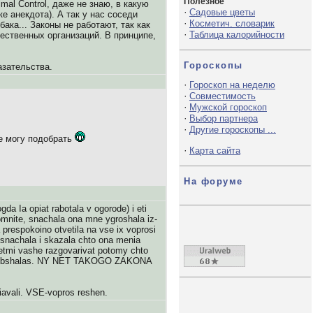
Полезное
mal Control, даже не знаю, в какую
·
Садовые цветы
ке анекдота). А так у нас соседи
·
Косметич. словарик
ака... Законы не работают, так как
·
Таблица калорийности
ственных организаций. В принципе,
Гороскопы
азательства.
·
Гороскоп на неделю
·
Совместимость
·
Мужской гороскоп
·
Выбор партнера
·
Другие гороскопы ...
не могу подобрать
·
Карта сайта
На форуме
a Ia opiat rabotala v ogorode) i eti
Pomnite, snachala ona mne ygroshala iz-
a prespokoino otvetila na vse ix voprosi
u snachala i skazala chto ona menia
 detmi vashe razgovarivat potomy chto
osho obshalas. NY NET TAKOGO ZAKONA
ariavali. VSE-vopros reshen.