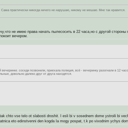
 Сама практически никогда ничего не нарушаю, никому не мешаю. Мне так нравится.
чу,что не имею права начать пылесосить в 22 часа,но с другой стороны
покоит вечером.
 вечеринке. соседи позвонили, приехала полиция, всё - вечеринку разогнали в 12 часов
льные, довольно далеко друг от друга находятся.
k chto vse telo ot slabosti droshit. I esli bi v sosednem dome ystroili bi vech
 Piatnica eto edinstvenni den kogda Ia mogy pospat, t.k po vixodnim ychys do