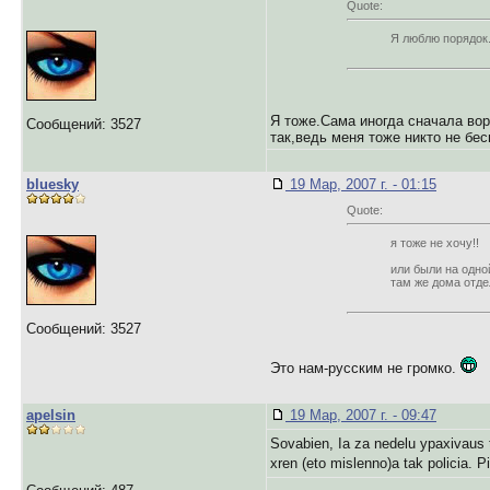
Quote:
Я люблю порядок.
Я тоже.Сама иногда сначала вор
Сообщений: 3527
так,ведь меня тоже никто не бес
bluesky
19 Мар, 2007 г. - 01:15
Quote:
я тоже не хочу!!
или были на одной
там же дома отде
Сообщений: 3527
Это нам-русским не громко.
apelsin
19 Мар, 2007 г. - 09:47
Sovabien, Ia za nedelu ypaxivaus ta
xren (eto mislenno)a tak policia.