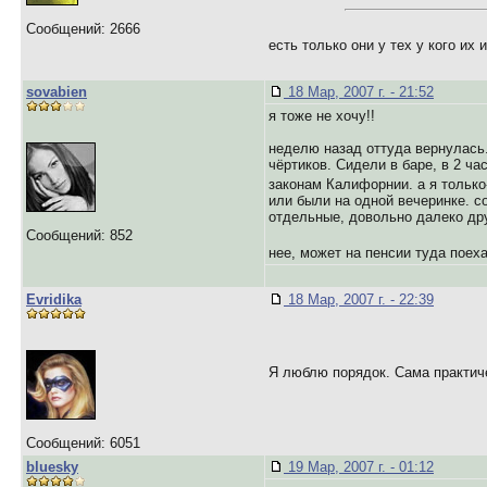
Сообщений: 2666
есть только они у тех у кого их 
sovabien
18 Мар, 2007 г. - 21:52
я тоже не хочу!!
неделю назад оттуда вернулась. 
чёртиков. Сидели в баре, в 2 ча
законам Калифорнии. а я только
или были на одной вечеринке. со
отдельные, довольно далеко дру
Сообщений: 852
нее, может на пенсии туда поеха
Evridika
18 Мар, 2007 г. - 22:39
Я люблю порядок. Сама практиче
Сообщений: 6051
bluesky
19 Мар, 2007 г. - 01:12