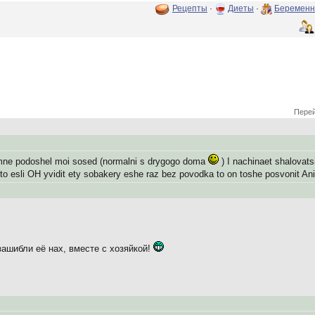
Рецепты
·
Диеты
·
Беременн
Перей
mne podoshel moi sosed (normalni s drygogo doma
) I nachinaet shalovats
chto esli OH yvidit ety sobakery eshe raz bez povodka to on toshe posvonit An
зашибли её нах, вместе с хозяйкой!