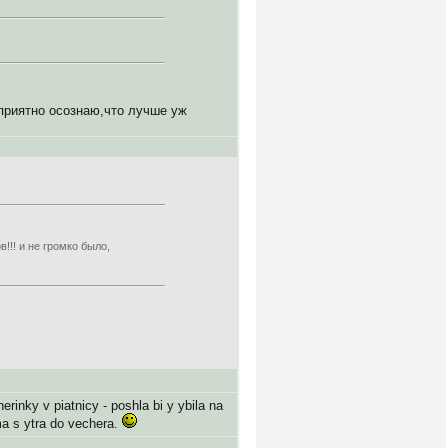
 приятно осознаю,что лучше уж
!!! и не громко было,
erinky v piatnicy - poshla bi y ybila na
ma s ytra do vechera.