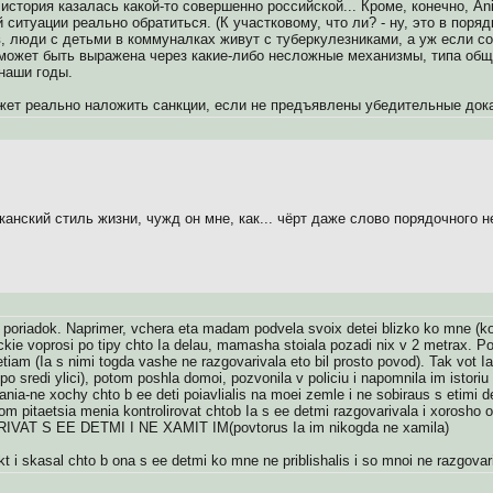
е история казалась какой-то совершенно российской... Кроме, конечно, Ani
 ситуации реально обратиться. (К участковому, что ли? - ну, это в поряд
, люди с детьми в коммуналках живут с туберкулезниками, а уж если соб
может быть выражена через какие-либо несложные механизмы, типа обще
наши годы.
может реально наложить санкции, если не предъявлены убедительные док
канский стиль жизни, чужд он мне, как... чёрт даже слово порядочного 
oriadok. Naprimer, vchera eta madam podvela svoix detei blizko ko mne (kogd
ckie voprosi po tipy chto Ia delau, mamasha stoiala pozadi nix v 2 metrax. 
etiam (Ia s nimi togda vashe ne razgovarivala eto bil prosto povod). Tak vot I
 sredi ylici), potom poshla domoi, pozvonila v policiu i napomnila im istori
ania-ne xochy chto b ee deti poiavlialis na moei zemle i ne sobiraus s etimi
om pitaetsia menia kontrolirovat chtob Ia s ee detmi razgovarivala i xor
T S EE DETMI I NE XAMIT IM(povtorus Ia im nikogda ne xamila)
 akt i skasal chto b ona s ee detmi ko mne ne priblishalis i so mnoi ne razgov