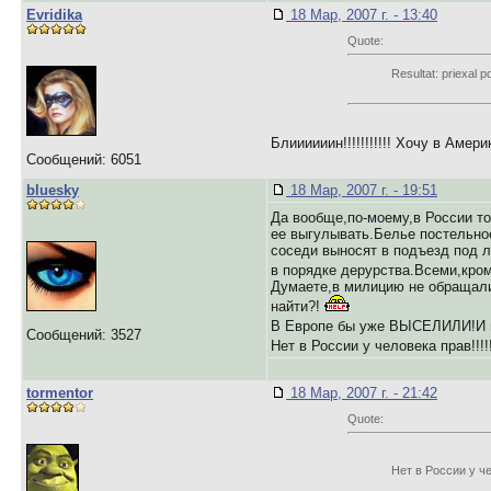
Evridika
18 Мар, 2007 г. - 13:40
Quote:
Resultat: priexal p
Блиииииин!!!!!!!!!!! Хочу в Америк
Сообщений: 6051
bluesky
18 Мар, 2007 г. - 19:51
Да вообще,по-моему,в России т
ее выгулывать.Белье постельное
соседи выносят в подъезд под л
в порядке дерурства.Всеми,кром
Думаете,в милицию не обращалис
найти?!
В Европе бы уже ВЫСЕЛИЛИ!И шт
Сообщений: 3527
Нет в России у человека прав!!!!!!!!!
tormentor
18 Мар, 2007 г. - 21:42
Quote:
Нет в России у челове