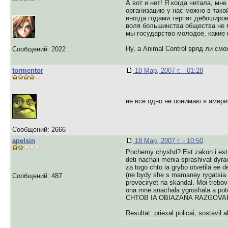
А вот и нет! Я когда читала, мн
организацию у нас можно в такой
иногда годами терпят дебоширов
воля большинства общества не 
мы государство молодое, какие 
Ну, а Animal Control вряд ли с
Сообщений: 2022
tormentor
18 Мар, 2007 г. - 01:28
не всё одно не понимаю я амери
Сообщений: 2666
apelsin
18 Мар, 2007 г. - 10:50
Pochemy chyshd? Est zakon i est p
deti nachali menia sprashivat dyra
za togo chto ia grybo otvetila ee d
(ne bydy she s mamaney rygatsia po
Сообщений: 487
provociryet na skandal. Moi trebov
ona mne snachala ygroshala a pot
CHTOB IA OBIAZANA RAZGOVARIVA
Resultat: priexal policai, sostavil