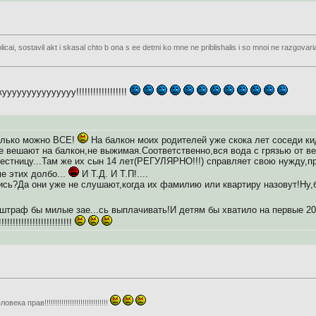
olicai, sostavil akt i skasal chto b ona s ee detmi ko mne ne priblishalis i so mnoi ne razgova
ууууууууууууууу!!!!!!!!!!!!!!!!!!
олько можно ВСЕ!
На балкон моих родителей уже скока лет соседи к
 вешают на балкон,не выжимая.Соответственно,вся вода с грязью от ве
естницу...Там же их сын 14 лет(РЕГУЛЯРНО!!!) справляет свою нужду,п
е этих долбо...
И Т.Д. И Т.П!....
ь?Да они уже не слушают,когда их фамилию или квартиру назовут!Ну,бл
раф бы милые зае...сь выплачивать!И детям бы хватило на первые 20
!!!!!!!!!!!!!!!!!!!!!
ка прав!!!!!!!!!!!!!!!!!!!!!!!!!!!!!!