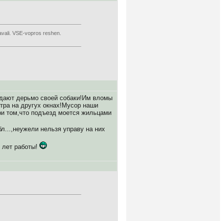
riavali. VSE-vopros reshen.
идают дерьмо своей собаки!Им вломы
тра на другух окнах!Мусор наши
ри том,что подъезд моется жильцами
...,неужели нельзя управу на них
 лет работы!