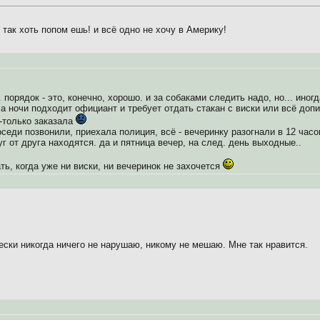
и так хоть попом ешь! и всё одно не хочу в Америку!
порядок - это, конечно, хорошо. и за собаками следить надо, но... иног
са ночи подходит официант и требует отдать стакан с виски или всё доп
-только заказала
седи позвонили, приехала полиция, всё - вечеринку разогнали в 12 часов
г от друга находятся. да и пятница вечер, на след. день выходные..
ть, когда уже ни виски, ни вечеринок не захочется
ски никогда ничего не нарушаю, никому не мешаю. Мне так нравится.