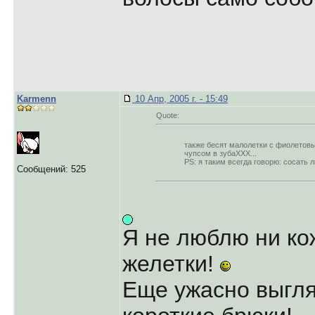
Karmenn
10 Апр, 2005 г. - 15:49
Quote:
также бесят малолетки с фиолетовы
чупсом в зубаХХХ...
PS: я таким всегда говорю: сосать 
Сообщений: 525
Я не люблю ни ко
желетки!
Еще ужасно выгля