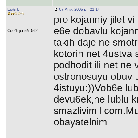
Lia6ik
07 Апр, 2005 г. - 21:14
pro kojanniy jilet v
e6e dobavlu kojann
Сообщений: 562
takih daje ne smot
kotorih net 4ustva 
podhodit ili net ne
ostronosuyu obuv 
4istuyu:))Vob6e lub
devu6ek,ne lublu k
smazlivim licom.Muj
obayatelnim