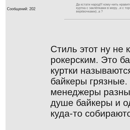
Да кстати народ!!! кому-нить нрави
куртка с заклёпками в меру...и с т
Сообщений: 202
верёвочками)..а ?
Стиль этот ну не 
рокерским. Это б
куртки называются
байкеры грязные.
менеджеры разны
душе байкеры и о
куда-то собираютс