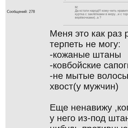
М:
Да кстати народ!!! кому-нить нрави
Сообщений: 278
куртка с заклёпками в меру...и с т
верёвочками)..а ?
Меня это как раз 
терпеть не могу:
-кожаные штаны
-ковбойские сапог
-не мытые волосы
хвост(у мужчин)
Еще ненавижу ,ко
у него из-под шта