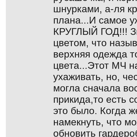
шнурками, а-ля к
плана...И самое у
КРУГЛЫЙ ГОД!!! З
цветом, что назыв
верхняя одежда т
цвета...Этот МЧ 
ухаживать, но, чес
могла сначала во
прикида,то есть с
это было. Когда 
намекнуть, что м
обновить гардероб