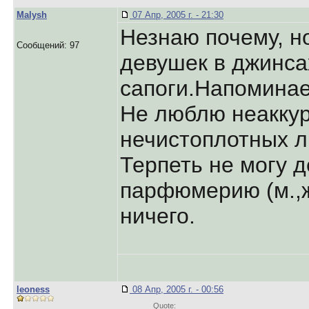
Malysh
07 Апр, 2005 г. - 21:30
Незнаю почему, н
Сообщений: 97
девушек в джинса
сапоги.Напоминает
Не люблю неакку
нечистоплотных л
Терпеть не могу 
парфюмерию (м.,ж
ничего.
leoness
08 Апр, 2005 г. - 00:56
Quote: