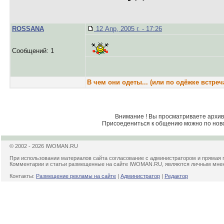
ROSSANA
12 Апр, 2005 г. - 17:26
Сообщений: 1
В чем они одеты... (или по одёжке встречаю
Внимание ! Вы просматриваете архив 
Присоедениться к общению можно по нов
© 2002 - 2026 IWOMAN.RU
При использовании материалов сайта согласование с администратором и прямая 
Комментарии и статьи размещенные на сайте IWOMAN.RU, являются личным мнени
Контакты:
Размещение рекламы на сайте
|
Администратор
|
Редактор