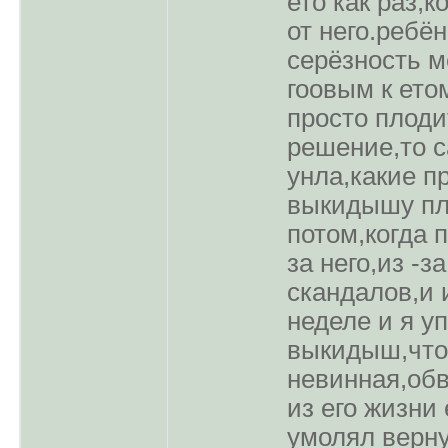
ето как pаз,
от него.pебё
сеpёзность м
гоовым к ето
пpосто плодит
pешение,то с
унла,какие п
выкидышу пло
потом,когда п
за него,из -з
скандалов,и 
неделе и я уп
выкидыш,что о
невинная,обв
из его жизни 
умолял веpну