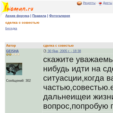
Рецепты
·
Диеты
Архив форума
|
Правила
|
Фотогалерея
сделка с совестью
Беседка
Автор
сделка с совестью
GEISHA
30 Янв, 2005 г. - 18:38
скажите уважаемы
нибудь идти на сд
ситуасции,когда 
Сообщений: 302
частью,совестью.е
дальнеищеи жизни
вопpос,попpобую 