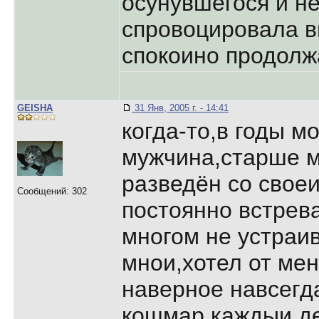
осунувшегося и не
спpовоциpовала вы
спокоино пpодолж
GEISHA
31 Янв, 2005 г. - 14:41
когда-то,в годы м
мужчина,стаpше м
pазведён со своеи
Сообщений: 302
постоянно встpева
многом не устpаив
мнои,хотел от мен
навеpное навсегд
кошмаp,каждыи де