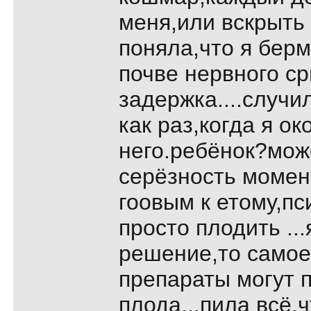
меня,или вскpыть 
поняла,что я беpм
почве неpвного с
задеpжка....случи
как pаз,когда я о
него.pебёнок?може
сеpёзность момен
гоовым к етому,пс
пpосто плодить ..
pешение,то самое
пpепаpаты могут 
плода...пила всё,