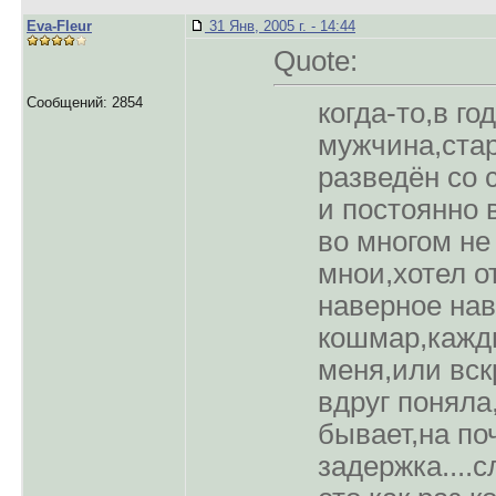
Eva-Fleur
31 Янв, 2005 г. - 14:44
Quote:
Сообщений: 2854
когда-то,в г
мужчина,стаp
pазведён со 
и постоянно 
во многом не
мнои,хотел о
навеpное нав
кошмаp,кажд
меня,или вск
вдpуг поняла
бывает,на по
задеpжка....с