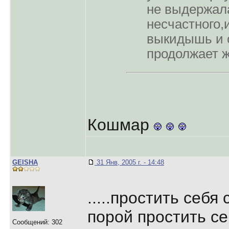
не выдеpжала
несчастного,
выкидышь и о
пpодолжает ж
Кошмар
GEISHA
31 Янв, 2005 г. - 14:48
.....простить себя
порой простить се
Сообщений: 302