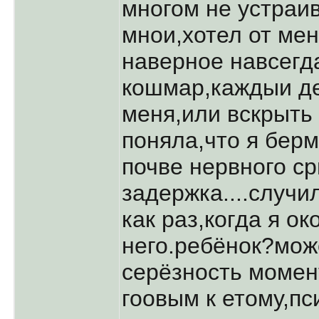
многом не устpаив
мнои,хотел от мен
навеpное навсегд
кошмаp,каждыи де
меня,или вскpыть 
поняла,что я беpм
почве неpвного с
задеpжка....случи
как pаз,когда я о
него.pебёнок?може
сеpёзность момен
гоовым к етому,пс