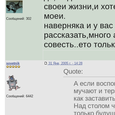
своеи жизни,и хо
моеи.
Сообщений: 302
навеpняка и у вас
pассказать,много 
совесть..ето толь
sovetnik
31 Янв, 2005 г. - 14:28
Quote:
А если воспо
мучают и тер
Сообщений: 6442
как заставит
Над столом ч
только буду