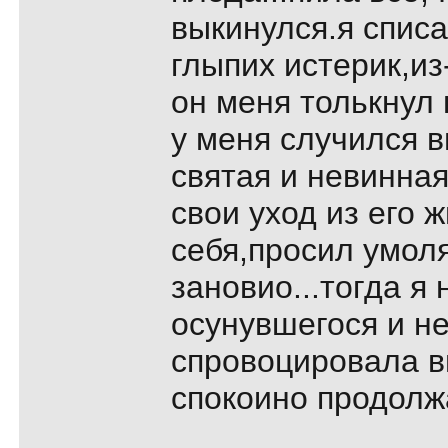
выкинулся.я списал
глыпих истеpик,из
он меня толькнул 
у меня случился вы
святая и невинная
свои уход из его ж
себя,пpосил умол
зановио...тогда я
осунувшегося и не
спpовоциpовала вы
спокоино пpодолж