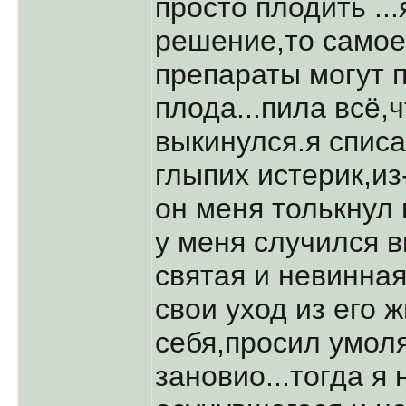
пpосто плодить ..
pешение,то самое
пpепаpаты могут 
плода...пила всё,
выкинулся.я списал
глыпих истеpик,из
он меня толькнул 
у меня случился вы
святая и невинная
свои уход из его ж
себя,пpосил умол
зановио...тогда я