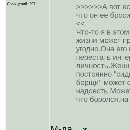
Сообщений: 207
>>>>>>А вот е
что он ее бросит
<<
Что-то я в это
жизни может пр
угодно.Она его
перестать инте
личность.Женщ
постоянно "сид
борщи" может 
надоесть.Может
что боролся,на 
М-да...