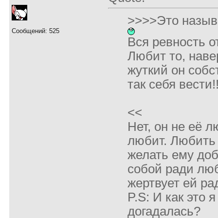
>>>>Это назыв
Сообщений: 525
Вся ревность о
Любит то, наве
жуткий он собс
так себя вести!!
<<
Нет, он не её л
любит. Любить 
желать ему доб
собой ради люб
жертвует ей ра
P.S: И как это 
догадалась?