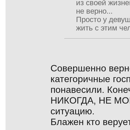
из своей жизне
не верно...
Просто у девуш
жить с этим че
Совершенно верно
категоричные гос
понавесили. Коне
НИКОГДА, НЕ МОГ
ситуацию.
Блажен кто верует.