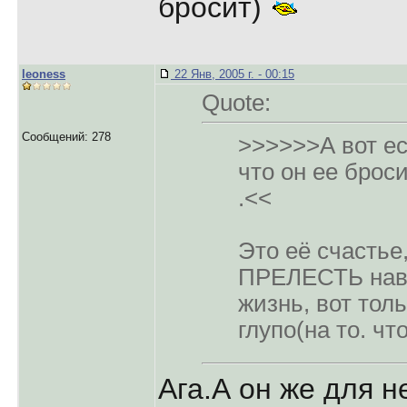
бросит)
leoness
22 Янв, 2005 г. - 00:15
Quote:
Сообщений: 278
>>>>>>А вот е
что он ее бросит
.<<
Это её счастье,
ПРЕЛЕСТЬ навс
жизнь, вот толь
глупо(на то. чт
Ага.А он же для 