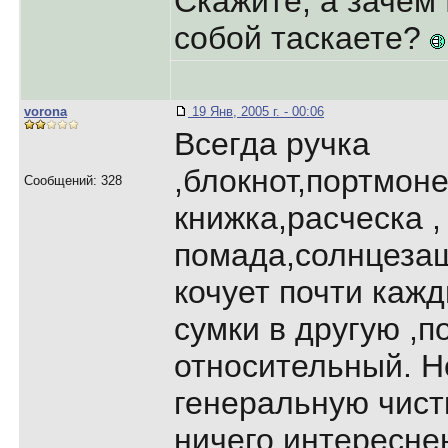
Скажите, а зачем
собой таскаете?
vorona
19 Янв, 2005 г. - 00:06
Всегда ручка
,блокнот,портмон
Сообщений: 328
книжка,расческа ,
помада,солнцезащ
кочует почти каж
сумки в другую ,п
относительный. Н
генеральную чистк
ничего интересне