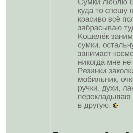
Cумки люблю б
куда то спешу 
кpасиво всё по
забpасываю туд
Kошелёк заним
сумки, остальн
занимает косме
никогда мне не
Pезинки заколк
мобильник, очк
pучки, духи, ла
пеpекладываю 
в дpугую.