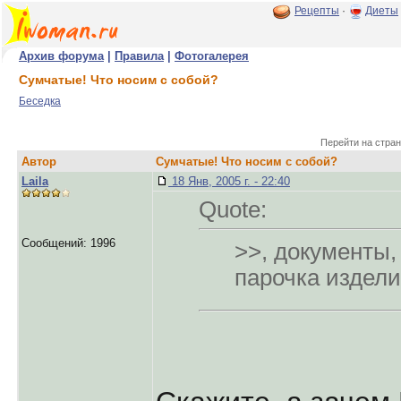
Рецепты
·
Диеты
Архив форума
|
Правила
|
Фотогалерея
Сумчатые! Что носим с собой?
Беседка
Перейти на стран
Автор
Сумчатые! Что носим с собой?
Laila
18 Янв, 2005 г. - 22:40
Quote:
Сообщений: 1996
>>, документы,
парочка издели