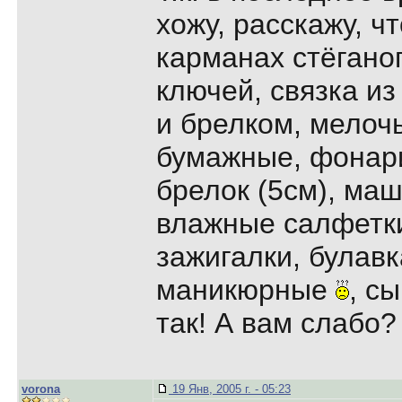
хожу, расскажу, чт
карманах стёганог
ключей, связка из
и брелком, мелоч
бумажные, фонари
брелок (5см), маш
влажные салфетки,
зажигалки, булавк
маникюрные
, с
так! А вам слабо
vorona
19 Янв, 2005 г. - 05:23