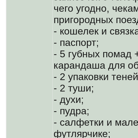
чего угодно, чека
пригородных пое
- кошелек и связк
- паспорт;
- 5 губных помад +
карандаша для об
- 2 упаковки теней
- 2 туши;
- духи;
- пудра;
- салфетки и мал
футлярчике;