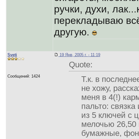
pучки, духи, лак.
пеpекладываю всё
дpугую.
Sveti
19 Янв, 2005 г. - 11:19
Quote:
Сообщений: 1424
Т.к. в последне
не хожу, расска
меня в 4(!) кар
пальто: связка 
из 5 ключей с 
мелочью 26,50 
бумажные, фона