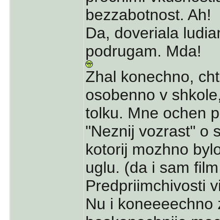
bezzabotnost. Ah!
Da, doveriala ludi
podrugam. Mda!
Zhal konechno, ch
osobenno v shkole
tolku. Mne ochen po
"Neznij vozrast" o 
kotorij mozhno byl
uglu. (da i sam fil
Predpriimchivosti v
Nu i koneeeechno z