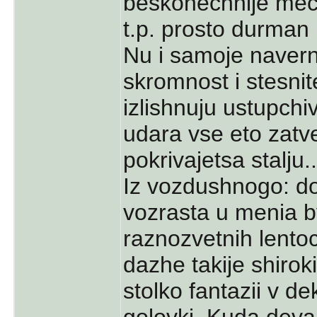
beskonechnije mech
t.p. prosto durman k
Nu i samoje navern
skromnost i stesnit
izlishnuju ustupchi
udara vse eto zatve
pokrivajetsa stalju..
Iz vozdushnogo: d
vozrasta u menia b
raznozvetnih lentoc
dazhe takije shirok
stolko fantazii v d