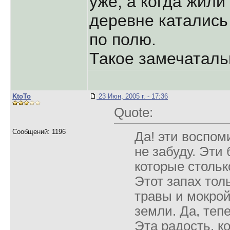
уже, а когда жили
деревне катались
по полю.
Такое замечатально
KtoTo
23 Июн, 2005 г. - 17:36
Quote:
Сообщений: 1196
Да! эти воспом
не забуду. Эти
которые стольк
Этот запах тол
травы и мокро
земли. Да, тепе
Эта радость, к