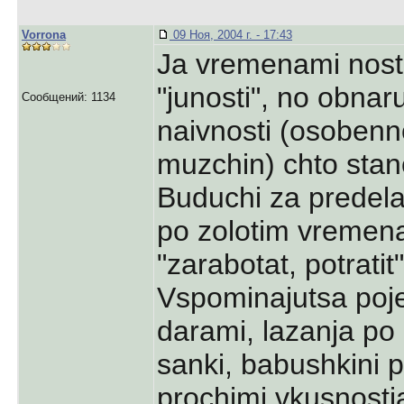
Vorrona
09 Ноя, 2004 г. - 17:43
Ja vremenami nosta
"junosti", no obnar
Сообщений: 1134
naivnosti (osobenn
muzchin) chto stan
Buduchi za predelam
po zolotim vremen
"zarabotat, potrati
Vspominajutsa poje
darami, lazanja po 
sanki, babushkini pi
prochimi vkusnost