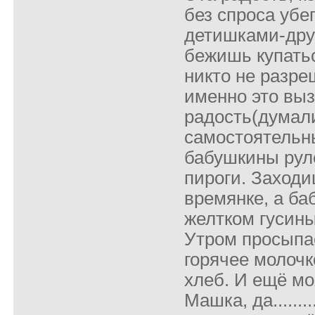
без спроса убе
детишками-дру
бежишь купатьс
никто не разре
именно это вы
радость(думал
самостоятель
бабушкины руле
пироги. Заходи
времянке, а ба
желтком гусин
Утром просыпае
горячее молочк
хлеб. И ещё мо
Машка, да........