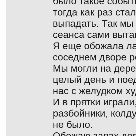
было такое событи
тогда как раз ст
выпадать. Так мы 
сеанса сами выта
Я еще обожала ла
соседнем дворе р
Мы могли на дере
целый день и поед
нас с желудком х
И в прятки играли,
разбойники, колду
не было.
Обожаю запах дер