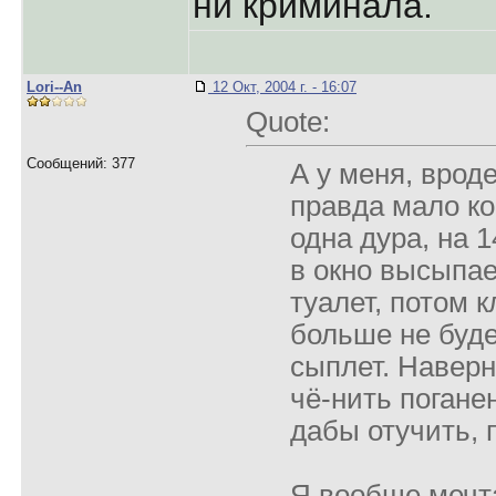
ни криминала.
Lori--An
12 Окт, 2004 г. - 16:07
Quote:
Сообщений: 377
А у меня, вроде
правда мало ко
одна дура, на 1
в окно высыпа
туалет, потом к
больше не буде
сыплет. Наверн
чё-нить поганен
дабы отучить, 
Я вообще мечт