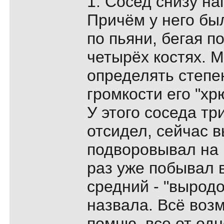
1. Сосед снизу н
Причём у него бы
по пьяни, бегая п
четырёх костях. 
определять степе
громкости его "хр
У этого соседа тр
отсидел, сейчас
подворовывал на 
раз уже побывал в
средний - "выродо
назвала. Всё воз
помню, все от од