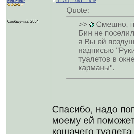
Eva-Fleur
12 Окт, 2004 г. - 16:15
Quote:
Сообщений: 2854
>>
Смешно, п
Бин не посели
а Вы ей возду
надписью "Руки
туалетов в окн
карманы".
Спасибо, надо поп
моему ей поможе
кошачего туалета 