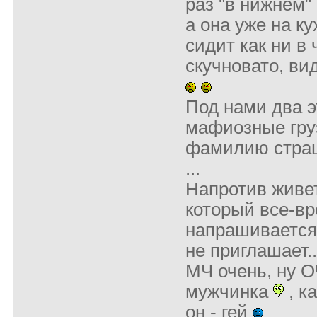
раз "в нижнем"
а она уже на ку
сидит как ни в
скучновато, ви
Под нами два 
мафиозные гру
фамилию стра
...
Напротив живе
который все-в
напрашивается 
не приглашает..
МЧ очень, ну 
мужчинка
, к
он - гей