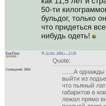
как 11,5 лет и ст
50-ти килограммо
бульдог, только он
что придеться все
нибудь одеть!
Eva-Fleur
12 Окт, 2004 г. - 17:05
Quote:
Сообщений: 2854
.......А однажды
выйти из подъе
что пьяный ла
габаритов в ко
лежал прямо в