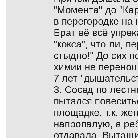
"Момента" до "Ка
в перегородке на
Брат её всё упрек
"кокса", что ли, 
стыдно!" До сих 
химии не переношу
7 лет "дышательс
3. Сосед по лестн
пытался повесить
площадке, т.к. же
напропалую, а ре
отдавала. Вытащи