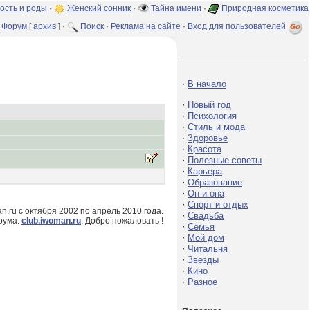
ость и роды
·
Женский сонник
·
Тайна имени
·
Природная косметика
Форум
[
архив
] ·
Поиск
·
Реклама на сайте
·
Вход для пользователей
·
В начало
·
Новый год
·
Психология
·
Стиль и мода
·
Здоровье
·
Красота
·
Полезные советы
·
Карьера
·
Образование
·
Он и она
·
Спорт и отдых
.ru с октября 2002 по апрель 2010 года.
·
Свадьба
рума:
club.iwoman.ru
. Добро пожаловать !
·
Семья
·
Мой дом
·
Читальня
·
Звезды
·
Кино
·
Разное