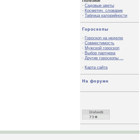
Полезное
·
Садовые цветы
·
Косметич. словарик
·
Таблица калорийности
Гороскопы
·
Гороскоп на неделю
·
Совместимость
·
Мужской гороскоп
·
Выбор партнера
·
Другие гороскопы ...
·
Карта сайта
На форуме