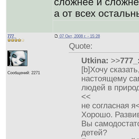
сложнее и сложне
а от всех остальн
777_
07 Окт, 2008 г. - 15:28
Quote:
Utkina:
>>
777_
[b]Хочу сказать
Сообщений: 2271
настоящему са
людей в природ
<<
не согласная я
Хорошо. Разви
Вы самодостат
детей?