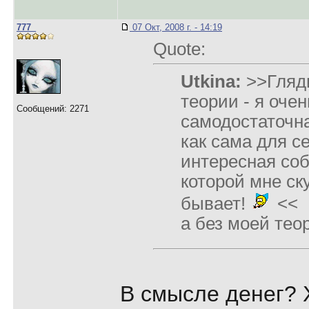
777_
07 Окт, 2008 г. - 14:19
Quote:
Utkina:
>>Гляди
теории - я очен
Сообщений: 2271
самодостаточн
как сама для с
интересная со
которой мне ск
бывает!
<<
а без моей тео
В смысле денег? 