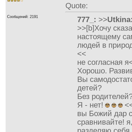
Quote:
Сообщений: 2191
777_:
>>
Utkina
>>[b]Хочу сказа
настоящему са
людей в природ
<<
не согласная я
Хорошо. Разви
Вы самодостат
детей?
Без родителей
Я - нет!
<
вы Божий дар с
сравнивайте! я
разделяю себя,