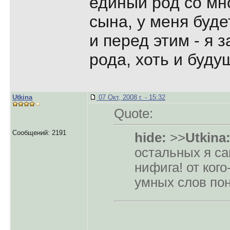
единый род со мно
сына, у меня буде
и перед этим - я 
рода, хоть и буду
Utkina
07 Окт, 2008 г. - 15:32
Quote:
Сообщений: 2191
hide:
>>
Utkina
остальных я са
нифига! от кого
умных слов по