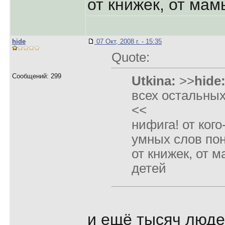
от книжек, от мам
hide
07 Окт, 2008 г. - 15:35
Quote:
Сообщений: 299
Utkina:
>>
hide
всех остальных
<<
нифига! от кого
умных слов по
от книжек, от м
детей
и ещё тысяч люде