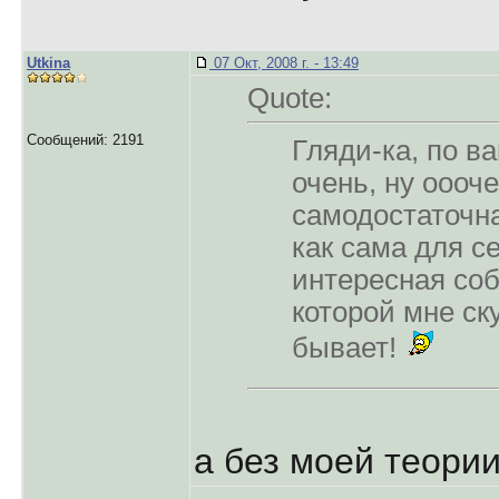
Utkina
07 Окт, 2008 г. - 13:49
Quote:
Сообщений: 2191
Гляди-ка, по в
очень, ну оооч
самодостаточн
как сама для с
интересная со
которой мне ск
бывает!
а без моей теори