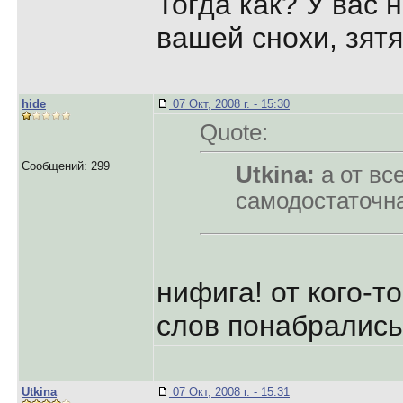
Тогда как? У вас 
вашей снохи, зят
hide
07 Окт, 2008 г. - 15:30
Quote:
Сообщений: 299
Utkina:
а от вс
самодостаточна
нифига! от кого-т
слов понабрались
Utkina
07 Окт, 2008 г. - 15:31