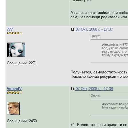
А наличие автомобиля или собст
сам, без помощи родителей или 
777_
07 Окт, 2008 г. - 17:37
Quote:
Alexandra:
>>
777
всё, уже не само
раз самодостаточн
пойду в дождь туд
Сообщений: 2271
Получается, самодостаточность 
Неважно какими ресурсами опер
VolandV
07 Окт, 2008 г. - 17:38
Quote:
Alexandra:
Как ра
Мне надо - я пойд
Сообщений: 2459
+1. Более того, он и придет и н