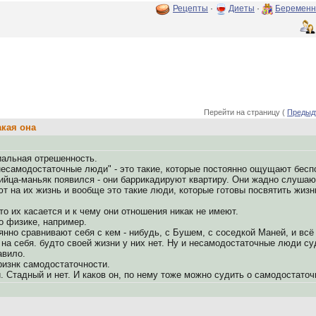
Рецепты
·
Диеты
·
Беременн
Перейти на страницу (
Предыд
акая она
иальная отрешенность.
несамодостаточные люди" - это такие, которые постоянно ощущают беспо
бийца-маньяк появился - они баррикадируют квартиру. Они жадно слушаю
т на их жизнь и вообще это такие люди, которые готовы посвятить жизнь
что их касается и к чему они отношения никак не имеют.
о физике, например.
нно сравнивают себя с кем - нибудь, с Бушем, с соседкой Маней, и вс
на себя. будто своей жизни у них нет. Ну и несамодостаточные люди суд
авило.
признк самодостаточности.
. Стадный и нет. И каков он, по нему тоже можно судить о самодостаточ