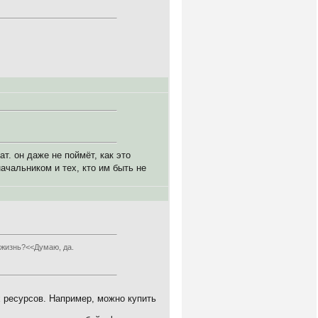
т. он даже не поймёт, как это
начальником и тех, кто им быть не
 жизнь?<<Думаю, да.
х ресурсов. Например, можно купить