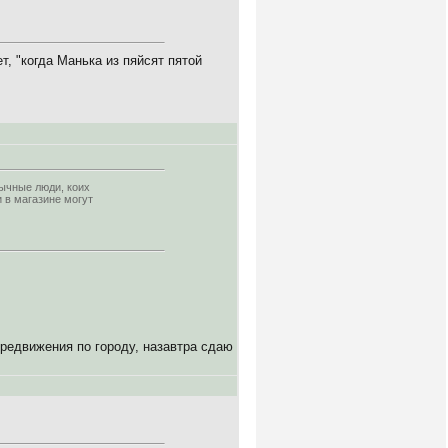
, "когда Манька из пяйсят пятой
ычные люди, коих
и в магазине могут
ередвижения по городу, назавтра сдаю