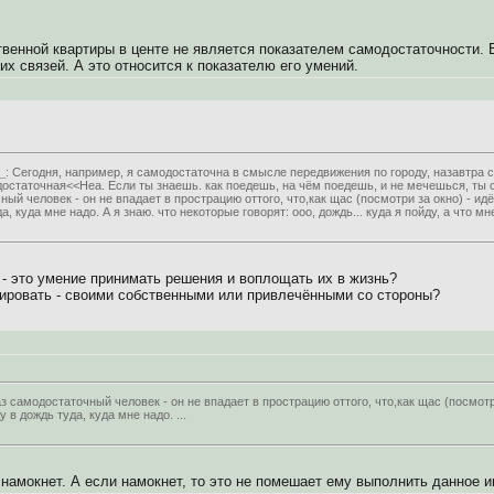
венной квартиры в центе не является показателем самодостаточности. 
их связей. А это относится к показателю его умений.
_
: Сегодня, например, я самодостаточна в смысле передвижения по городу, назавтра 
достаточная<<Неа. Если ты знаешь. как поедешь, на чём поедешь, и не мечешься, ты 
ый человек - он не впадает в прострацию оттого, что,как щас (посмотри за окно) - идё
а, куда мне надо. А я знаю. что некоторые говорят: ооо, дождь... куда я пойду, а что мне
- это умение принимать решения и воплощать их в жизнь?
ировать - своими собственными или привлечёнными со стороны?
з самодостаточный человек - он не впадает в прострацию оттого, что,как щас (посмотри
у в дождь туда, куда мне надо. ...
е намокнет. А если намокнет, то это не помешает ему выполнить данное 