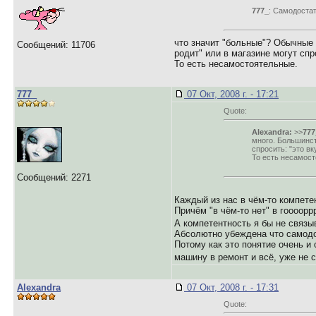
777_
: Самодостат
что значит "больные"? Обычные 
Сообщений: 11706
родит" или в магазине могут спр
То есть несамостоятельные.
777_
07 Окт, 2008 г. - 17:21
Quote:
Alexandra:
>>
777
много. Большинст
спросить: "это вк
То есть несамост
Сообщений: 2271
Каждый из нас в чём-то компетен
Причём "в чём-то нет" в гоооорр
А компетентность я бы не связ
Абсолютно убеждена что самодо
Потому как это понятие очень и
машину в ремонт и всё, уже не
Alexandra
07 Окт, 2008 г. - 17:31
Quote: