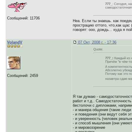
777_
: Сегодня, н
самодостаточная
Сообщений: 11706
Неа. Если ты знаешь. как поеде
прострацию оттого, что,как щас 
говорят: ооо, дождь... куда я пой
VolandV
07 Окт, 2008 г. - 17:36
Quote:
777_:
Каждый из н
Причём "в чём-то
А компетентност
Абсолютно убежд
Потому как это п
Сообщений: 2459
назавтра сдаю ма
Я так думаю - самодостаточност
работ и т.д.. Самодостаточность
бестолочи с дипломами, наприме
- и манера общения (такие люди
- и поведения (они ведут себя э
- и уверенность (человек реальн
- и способ мышления (они умеют
- и мировоззрение
- и поступки