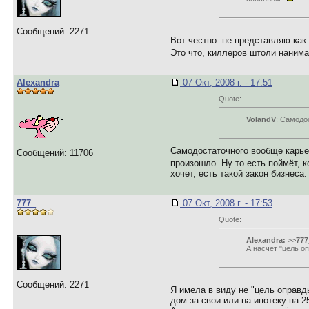
Сообщений: 2271
Вот честно: не представляю как
Это что, киллеров штоли наним
Alexandra
07 Окт, 2008 г. - 17:51
Quote:
VolandV
: Самодо
Самодостаточного вообще карьер
Сообщений: 11706
произошло. Ну то есть поймёт, 
хочет, есть такой закон бизнеса.
777_
07 Окт, 2008 г. - 17:53
Quote:
Alexandra:
>>
777
А насчёт "цель оп
Сообщений: 2271
Я имела в виду не "цель оправд
дом за свои или на ипотеку на 25