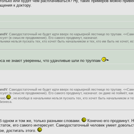
столько или будет чем расплачиваться? Ну, таких примеров можно приве
щения к доктору.
andV
: Самодостаточный не будет идти вверх по карьерной лестнице по трупам. <<Са
есует (в смысле продвижение). Его самого продвинут, назначат.
ьники нельзя пускать тех, кто хочет быть начальником и тех, кто им быть не хочет, ес
знеса не знают уверенны, что удачливые шли по труппам
andV
: Самодостаточный не будет идти вверх по карьерной лестнице по трупам. <<Са
сует (в смысле продвижение). Его самого продвинут, назначат. он даже не поймёт, как
ечно
, но вообще в начальники нельзя пускать тех, кто хочет быть начальником и тех
бизнеса.
об одном и том же, только разными словами.
Конечно его продвинут. Но
статок, его самого интересует. Самодостаточный человек умеет довольс
ое, достигать этого.