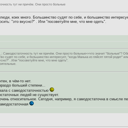
очность тут ни причём. Они просто больные
люди, коих много. Большинство судят по себе, и большинство интересует
осить: "это вкусно?" . Или "посоветуйте мне, что мне одеть".
_
: Самодостаточность тут ни причём. Они просто больные<<что значит "больные"? Об
во судят по себе, и большинство интересует, "когда Манька из пяйсят пятой родит" ил
усно?" . Или "посоветуйте мне, что мне одеть".
оятельные.
тен, в чём-то нет.
рраздо большей степени...
ывала с самодостаточностью
статочных людей не существует.
 очень относительное. Сегодня, например, я самодостаточна в смысле п
 самодостаточная