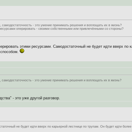
 самодостаточность - это умение принимать решения и воплощать их в жизнь?
ресурсами оперировать - своими собственными или привлечёнными со стороны?
 оперировать этими ресурсами. Самодостаточный не будет идти вверх по 
 способом.
, самодостаточность - это умение принимать решения и воплощать их в жизнь?
ства" - это уже другой разговор.
аточный не будет идти вверх по карьерной лестнице по трупам. Он будет идти бол