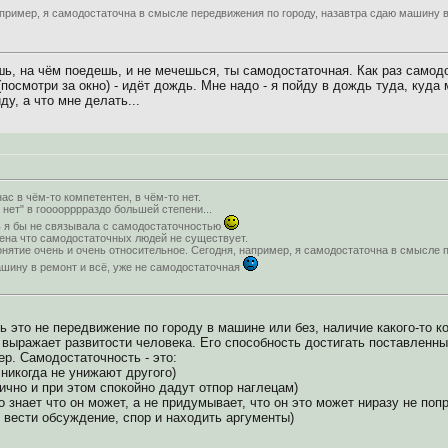
апример, я самодостаточна в смысле передвижения по городу, назавтра сдаю машину в
шь, на чём поедешь, и не мечешься, ты самодостаточная. Как раз самодо
(посмотри за окно) - идёт дождь. Мне надо - я пойду в дождь туда, куда 
ду, а что мне делать...
ас в чём-то компетентен, в чём-то нет.
 нет" в гоооорррраздо большей степени...
ь я бы не связывала с самодостаточностью
ена что самодостаточных людей не существует.
онятие очень и очень относительное. Сегодня, например, я самодостаточна в смысле 
шину в ремонт и всё, уже не самодостаточная
ь это не передвижение по городу в машине или без, наличие какого-то к
 выражает развитости человека. Его способность достигать поставленных
р. Самодостаточность - это:
 никогда не унижают другого)
тично и при этом спокойно дадут отпор наглецам)
о знает что он может, а не придумывает, что он это может ниразу не поп
 вести обсуждение, спор и находить аргументы)