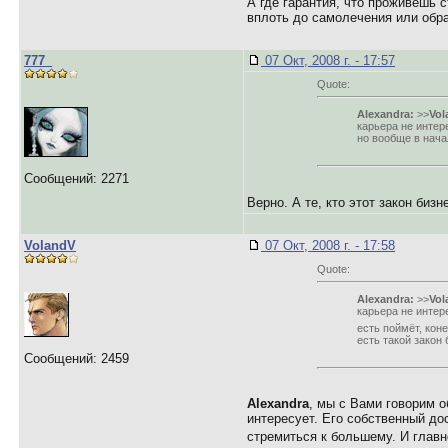
А где гарантия, что проживёшь 
вплоть до самолечения или обра
777_
07 Окт, 2008 г. - 17:57
Quote:
Alexandra:
>>
Vol
карьера не интер
но вообще в начал
Сообщений: 2271
Верно. А те, кто этот закон би
VolandV
07 Окт, 2008 г. - 17:58
Quote:
Alexandra:
>>
Vol
карьера не интере
есть поймёт, кон
есть такой закон 
Сообщений: 2459
Alexandra
, мы с Вами говорим 
интересует. Его собственный до
стремиться к большему. И главн