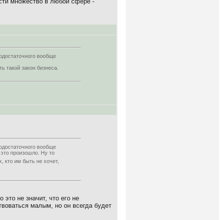
сти множество в любой сфере -
модостаточного вообще
ть такой закон бизнеса.
модостаточного вообще
 это произошло. Ну то
, кто им быть не хочет,
 это не значит, что его не
твоваться малым, но он всегда будет