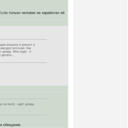
Если только человек не заработал её
сдаю машину в ремонт и
самодостаточная. Как
т дождь. Мне надо - я
 делать...
 за окно) - идёт дождь.
им обещание.