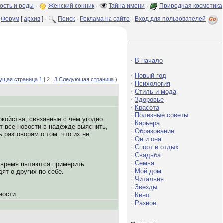
ость и роды
·
Женский сонник
·
Тайна имени
·
Природная косметика
Форум
[
архив
] ·
Поиск
·
Реклама на сайте
·
Вход для пользователей
·
В начало
·
Новый год
ущая страница
1
| 2 |
3
Следующая страница
)
·
Психология
·
Стиль и мода
·
Здоровье
·
Красота
·
Полезные советы
койства, связанные с чем угодно.
·
Карьера
т все новости в надежде выяснить,
·
Образование
 разговорам о том. что их не
·
Он и она
·
Спорт и отдых
·
Свадьба
·
Семья
ё время пытаются примерить
·
Мой дом
ят о других по себе.
·
Читальня
·
Звезды
ности.
·
Кино
·
Разное