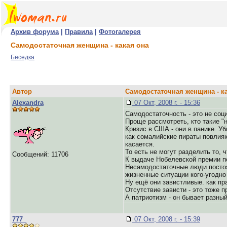
Архив форума
|
Правила
|
Фотогалерея
Самодостаточная женщина - какая она
Беседка
Автор
Самодостаточная женщина - к
Alexandra
07 Окт, 2008 г. - 15:36
Самодостаточность - это не соц
Проще рассмотреть, кто такие "
Кризис в США - они в панике. У
как сомалийские пираты повлияю
касается.
То есть не могут разделить то, 
Сообщений: 11706
К выдаче Нобелевской премии п
Несамодостаточные люди постоя
жизненные ситуации кого-угодно 
Ну ещё они завистливые. как пр
Отсутствие зависти - это тоже 
А патриотизм - он бывает разный
777_
07 Окт, 2008 г. - 15:39