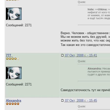
Quote:
hide:
>>
Utkina:
>
нифига! от кого-
от книжек, от мам
и ещё тысяч люде
Сообщений: 2271
Верно. Человек - общественное 
Мы не можем жить без друзей, з
можем жить без того, что нас ок
Так какая же это самодостаточ
777_
07 Окт, 2008 г. - 15:41
Quote:
Alexandra:
Несамо
пытаются примери
судят о других по
Сообщений: 2271
Самодостаточность тут ни прич
Alexandra
07 Окт, 2008 г. - 15:45
Quote: