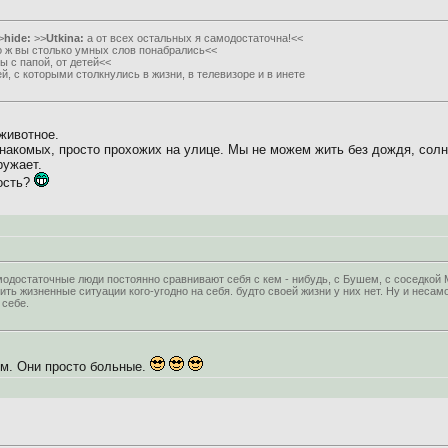
>
hide:
>>
Utkina:
а от всех остальных я самодостаточна!<<
то ж вы столько умных слов понабрались<<
ы с папой, от детей<<
й, с которыми столкнулись в жизни, в телевизоре и в инете
животное.
накомых, просто прохожих на улице. Мы не можем жить без дождя, солнц
ружает.
ность?
достаточные люди постоянно сравнивают себя с кем - нибудь, с Бушем, с соседкой 
ть жизненные ситуации кого-угодно на себя. будто своей жизни у них нет. Ну и неса
 себе.
ём. Они просто больные.