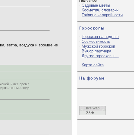
Полезное
·
Садовые цветы
·
Косметич. словарик
·
Таблица калорийности
Гороскопы
·
Гороскоп на неделю
·
Совместимость
а, ветра, воздуха и вообще не
·
Мужской гороскоп
·
Выбор партнера
·
Другие гороскопы ...
·
Карта сайта
На форуме
Маней, и всё время
модостаточные люди