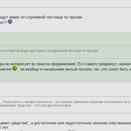
 идут вверх по служебной лестнице по трупам.
ают?
статочный не будет идти вверх по карьерной лестнице по трупам.
а не интересует (в смысле продвижение). Его самого продвинут, назнача
конечно
, но вообще в начальники нельзя пускать тех, кто хочет быть 
_
: Получается, самодостаточность - это умение принимать решения и воплощать их в
равдывает средства" - это уже другой разговор.
ывает средства", а достаточное или недостаточное наличие собственны
 лет.