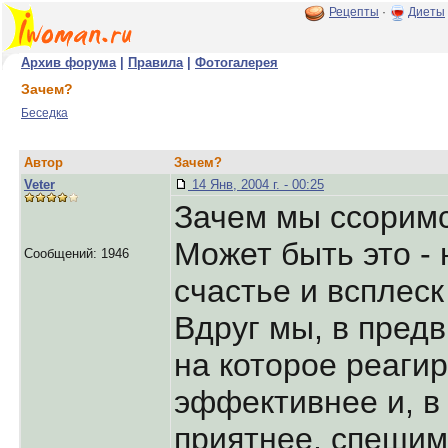
Рецепты
·
Диеты
Архив форума
|
Правила
|
Фотогалерея
Зачем?
Беседка
Автор
Зачем?
Veter
14 Янв, 2004 г. - 00:25
Зачем мы ссорим
Может быть это -
Сообщений: 1946
счастье и всплес
Вдруг мы, в пред
на которое реаги
эффективнее и, в
приятнее, спешим