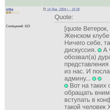
nitka
14 Янв, 2004 г. - 19:28
Quote:
Сообщений: 623
[quote Ветерок,
Женском клубе
Ничего себе, т
дискуссия.
А 
обозвал(а) дур
представления 
из нас. И посла
админу...
Вот на таких 
обращать вним
вступать в кон
такой человек 