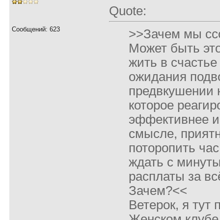
Quote:
Сообщений: 623
>>Зачем мы сс
Может быть это
жить в счастье
ожидания подво
предвкушении н
которое реагир
эффективнее и,
смысле, прият
поторопить час
ждать с минуты
расплаты за вс
Зачем?<<
Ветерок, я тут 
Женском клубе