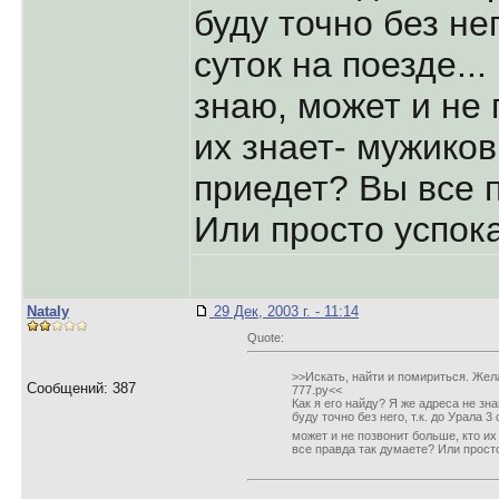
буду точно без нег
суток на поезде..
знаю, может и не 
их знает- мужиков
приедет? Вы все 
Или просто успока
Nataly
29 Дек, 2003 г. - 11:14
Quote:
>>Искать, найти и помириться. Жел
Сообщений: 387
777.ру<<
Как я его найду? Я же адреса не зна
буду точно без него, т.к. до Урала 3
может и не позвонит больше, кто их
все правда так думаете? Или просто