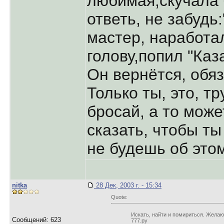
любимая,скучала 
ответь, не забудь
мастер, наработа
голову,попил "Каз
Он вернётся, обя
Только ты, это, т
бросай, а то може
сказать, чтобы ты
не будешь об это
nitka
28 Дек, 2003 г. - 15:34
Quote:
Искать, найти и помириться. Желаю
Сообщений: 623
777.ру